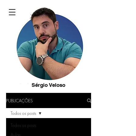
Sérgio Veloso
PUBLICAÇÕES
Todos os posts
Todos os posts
Aulas