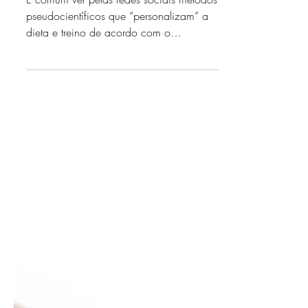
É comum ver pelas redes sociais métodos
pseudocientíficos que “personalizam” a
dieta e treino de acordo com o
somatotipo. Se nos...