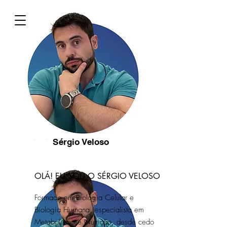
Sérgio Veloso
OLÁ! EU SOU O SÉRGIO VELOSO
Formado em Biologia Celular e
Biologia Humana, especialista em
Metabolismo e Nutrição, desde cedo