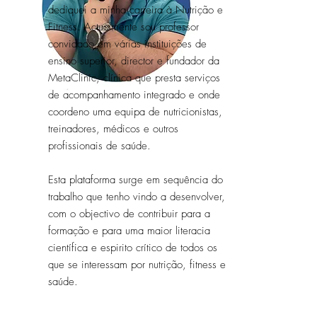
dediquei a minha carreira à Nutrição e
Fitness. Actualmente sou professor
convidado em várias instituições de
ensino superior, director e fundador da
MetaClinic, clínica que presta serviços
de acompanhamento integrado e onde
coordeno uma equipa de nutricionistas,
treinadores, médicos e outros
profissionais de saúde.
Esta plataforma surge em sequência do
trabalho que tenho vindo a desenvolver,
com o objectivo de contribuir para a
formação e para uma maior literacia
científica e espirito crítico de todos os
que se interessam por nutrição, fitness e
saúde.