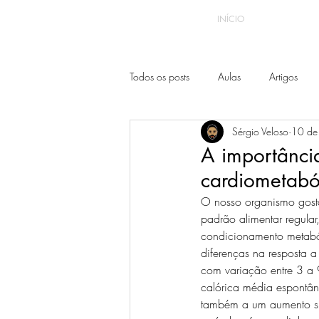
INÍCIO
Todos os posts
Aulas
Artigos
Sérgio Veloso
10 de
A importânci
cardiometabó
O nosso organismo gosta
padrão alimentar regular
condicionamento metaból
diferenças na resposta a
com variação entre 3 a 
calórica média espontâne
também a um aumento sup