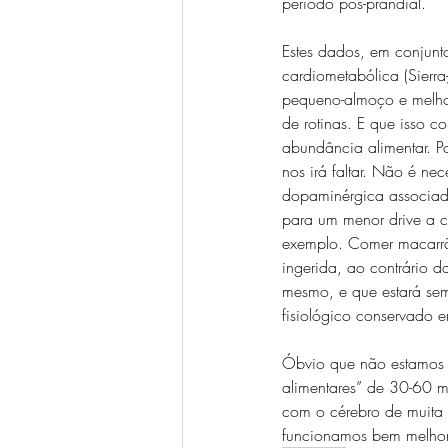
período pós-prandial. 
Estes dados, em conjunt
cardiometabólica (Sierra
pequeno-almoço e melhor
de rotinas. E que isso 
abundância alimentar. P
nos irá faltar. Não é ne
dopaminérgica associada
para um menor drive a c
exemplo. Comer macarrão
ingerida, ao contrário 
mesmo, e que estará sem
fisiológico conservado 
Óbvio que não estamos 
alimentares” de 30-60 mi
com o cérebro de muita 
funcionamos bem melhor