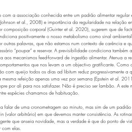
o com a associação conhecida entre um padrão alimentar regular 
-Johnson et al., 2008) e importância da regularidade na relação e
 composição corporal (Guinter et al. 2020), sugerem que de fac
condiciona positivamente o nosso metabolismo como sinal ambienta
or outras palavras, que não estamos num contexto de carência e q
cessário “poupar” e reservar. A previsibilidade condiciona também a
 aos mecanismos feed-forward de ingestão alimentar. Atenua a re
omportamentos que nos levam a um objectivo gratificante. Como 
 com queijo todos os dias ad libitum reduz progressivamente a 
da mesma refeição apenas uma vez por semana (Epstein et al. 2011
pre por ali para nos satisfazer. Não é preciso ser lambão. A este
entre espécies chamamos de habituação.
a falar de uma cronometragem ao minuto, mas sim de um padrão 
n (valor arbitrário) em que devemos manter consistência. As rotin
gente que anseia novidade, mas a verdade é que do ponto de vista
 com elas.