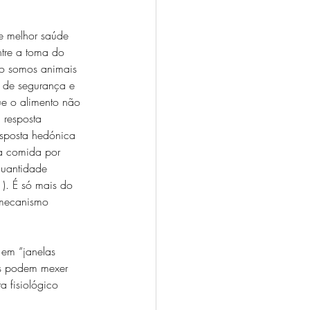
e melhor saúde 
ntre a toma do 
to somos animais 
l de segurança e 
ue o alimento não 
 resposta 
sposta hedónica 
a comida por 
quantidade 
). É só mais do 
 mecanismo 
em “janelas 
as podem mexer 
 fisiológico 