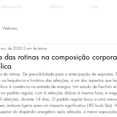
PUBLICAÇÕES
EVENTOS
LOJA
Webinars
 nov. de 2020
2 min de leitura
a das rotinas na composição corpora
lica
 de rotinas. De previsibilidade para a antecipação de respostas. 
, na frequência e horários das refeições, é um dos aspectos que faci
ico à coerência na entrada de energia. Um estudo de Farchshi et
 um padrão regular, com 6 refeições diárias à mesma hora, e irregu
9 refeições, durante 14 dias. O padrão regular levou a uma menor
a, embora ligeira para um impacto significativo (-80 kcal/dia). A
erior do dispêndio energético após refeição, e menor exposição 