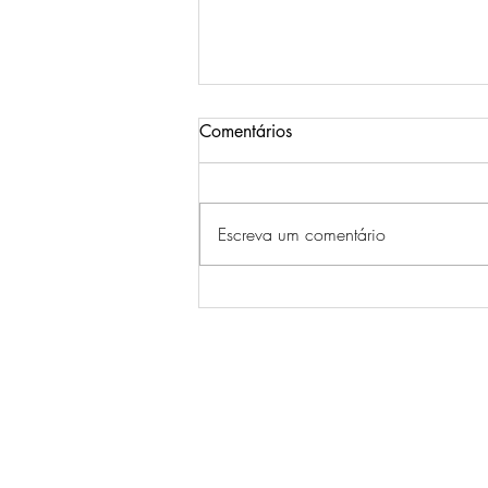
Comentários
Escreva um comentário
Testosterona e longevidade: o
fenómeno da reposição
terapêutica