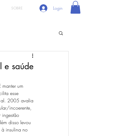
Login
SOBRE
l e saúde
E manter um 
lita esse 
 al. 2005 avalia 
lar/incoerente, 
 ingestão 
lém disso levou 
à insulina no 