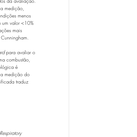
tos da avaliação. 
da medição, 
ondições menos 
 a um valor <10% 
uações mais 
ou Cunningham.
ard
 para avaliar o 
uma combustão, 
lógica é 
ela medição do 
icada traduz 
Respiratory 