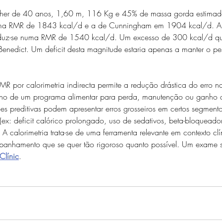
lher de 40 anos, 1,60 m, 116 Kg e 45% de massa gorda estima
 uma RMR de 1843 kcal/d e a de Cunningham em 1904 kcal/d. A 
 traduz-se numa RMR de 1540 kcal/d. Um excesso de 300 kcal/d 
Benedict. Um deficit desta magnitude estaria apenas a manter o p
R por calorimetria indirecta permite a redução drástica do erro na
nho de um programa alimentar para perda, manutenção ou ganho 
es preditivas podem apresentar erros grosseiros em certos segment
 (ex: deficit calórico prolongado, uso de sedativos, beta-bloqueador
 A calorimetria trata-se de uma ferramenta relevante em contexto clí
panhamento que se quer tão rigoroso quanto possível. Um exame s
Clínic
.