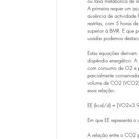
ou taxa metabólica de r
A primeira requer um je
ausência de actividade 
restritas, com 5 horas 
superior à BMR. E que po
usadas podemos destaca
Estas equações derivam 
dispêndio energético. 
com consumo de O2 e p
parcialmente conservad
volume de CO2 (VCO2) 
essa relação:
EE (kcal/d) = [VO2×3
Em que EE representa o 
A relação entre o CO2