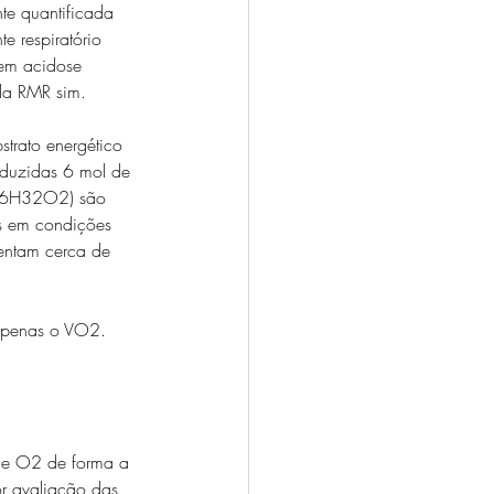
te quantificada 
e respiratório 
 em acidose 
 da RMR sim.
trato energético 
duzidas 6 mol de 
16H32O2) são 
 em condições 
sentam cerca de 
apenas o VO2. 
 de O2 de forma a 
r avaliação das 