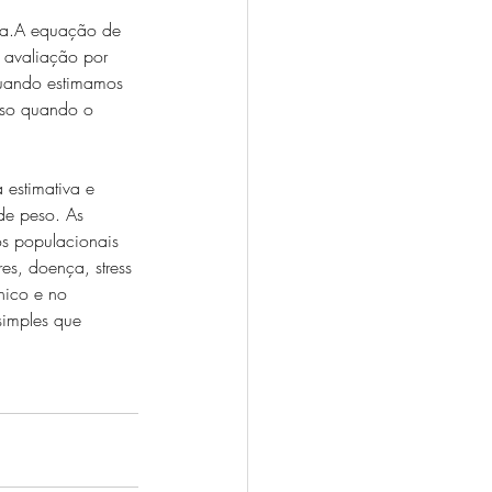
da.A equação de 
avaliação por 
quando estimamos 
eso quando o 
 estimativa e 
de peso. As 
os populacionais 
es, doença, stress 
nico e no 
imples que 