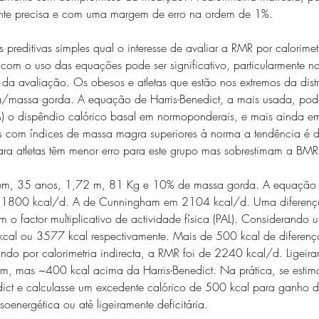
tante precisa e com uma margem de erro na ordem de 1%.
preditivas simples qual o interesse de avaliar a RMR por calorime
 com o uso das equações pode ser significativo, particularmente n
 da avaliação. Os obesos e atletas que estão nos extremos da dist
/massa gorda. A equação de Harris-Benedict, a mais usada, pode
%) o dispêndio calórico basal em normoponderais, e mais ainda e
tas com índices de massa magra superiores à norma a tendência é 
ra atletas têm menor erro para este grupo mas sobrestimam a BM
m, 35 anos, 1,72 m, 81 Kg e 10% de massa gorda. A equação de
m 1800 kcal/d. A de Cunningham em 2104 kcal/d. Uma diferenç
 o factor multiplicativo de actividade física (PAL). Considerando 
cal ou 3577 kcal respectivamente. Mais de 500 kcal de diferen
do por calorimetria indirecta, a RMR foi de 2240 kcal/d. Ligeira
m, mas ~400 kcal acima da Harris-Benedict. Na prática, se estim
ict e calculasse um excedente calórico de 500 kcal para ganho d
oenergética ou até ligeiramente deficitária.