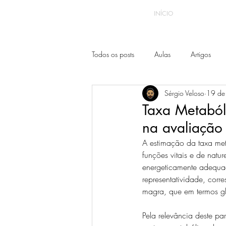
INÍCIO
Todos os posts
Aulas
Artigos
Sérgio Veloso
19 de
Taxa Metaból
na avaliação
A estimação da taxa me
funções vitais e de natu
energeticamente adequad
representatividade, cor
magra, que em termos gl
Pela relevância deste p