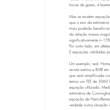
trocas de gases, é bas
Mas se existem equações 
que o erro da estimativa
mais poderão beneficiar
da relação massa magra
significativamente (~15
Por outro lado, em atle
E equações validadas pa
Um exemplo, real. Home
revista estima a RMR e
que será amplificada com
temos um TEE de 3060 k
equação utilizada. Medin
estimativa de Cunningha
equação de Harris-Bened
verdade numa situação is