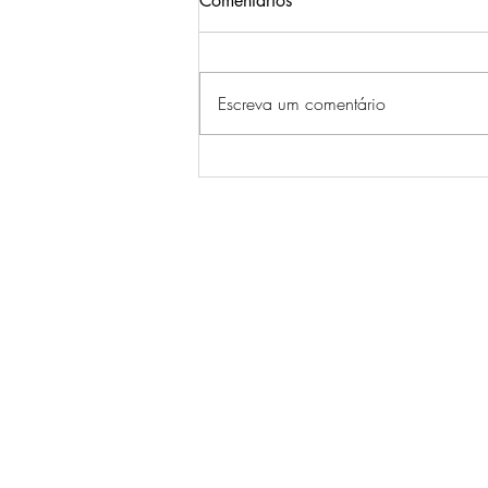
Comentários
Escreva um comentário
Testosterona e longevidade: o
fenómeno da reposição
terapêutica