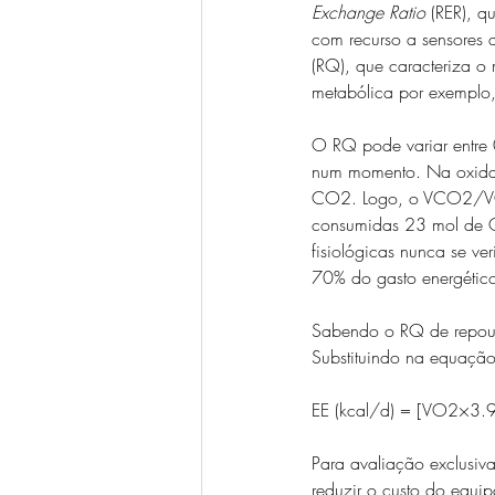
Exchange Ratio
 (RER), q
com recurso a sensores d
(RQ), que caracteriza o
metabólica por exemplo,
O RQ pode variar entre 
num momento. Na oxida
CO2. Logo, o VCO2/VO2
consumidas 23 mol de 
fisiológicas nunca se ve
70% do gasto energético
Sabendo o RQ de repous
Substituindo na equação
EE (kcal/d) = [VO2×3
Para avaliação exclusiv
reduzir o custo do equi