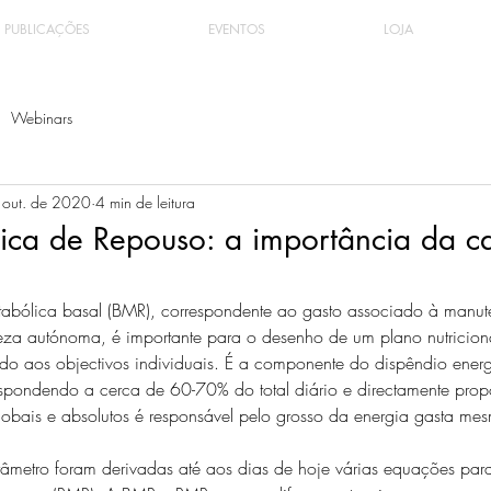
PUBLICAÇÕES
EVENTOS
LOJA
Webinars
 out. de 2020
4 min de leitura
ica de Repouso: a importância da ca
tabólica basal (BMR), correspondente ao gasto associado à manu
reza autónoma, é importante para o desenho de um plano nutricion
o aos objectivos individuais. É a componente do dispêndio ener
respondendo a cerca de 60-70% do total diário e directamente prop
obais e absolutos é responsável pelo grosso da energia gasta me
arâmetro foram derivadas até aos dias de hoje várias equações par