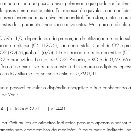
ue mede a troca de gases a nível pulmonar e que pode ser facilmen
e gases numa espirometria. Em repouso é equivalente ao coeficient
 mesmo fenómeno mas a nível mitocondrial. Em esforço intenso ou
 estes dois parâmetros não são equivalentes. Mas para o cálculo
0,69 e 1,0, dependendo da proporção de utilização de cada subs
ção da glicose (C6H12O6), são consumidas 6 mol de O2 e pro
 (RQ) é igual a 1 (6/6). Na oxidação do ácido palmítico (C
O2 e produzidas 16 mol de CO2. Portanto, o RQ é de 0,69. Mas
rifica o uso exclusivo de um substrato. Em repouso os lípidos repre
 e o RQ situa-se normalmente entre os 0,79-0,81.
o é possível calcular o dispêndio energético diário conhecendo 
 de Weir,
.941] + [RQ×VO2×1.11] ×1440
a da RMR muitos calorímetros indirectos possuem apenas o sensor
pamento sem compromisso da medição. A calorimetria indirecta, po