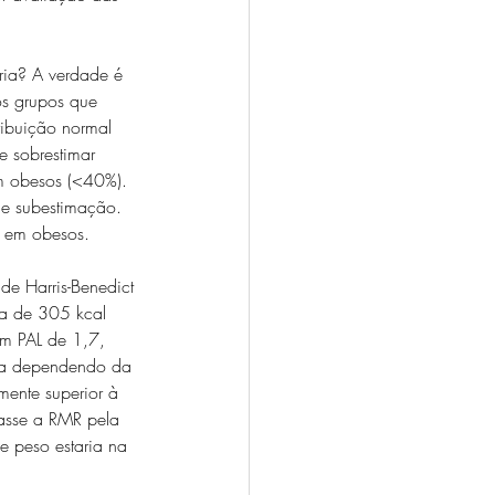
tria? A verdade é 
os grupos que 
ribuição normal 
 sobrestimar 
m obesos (<40%). 
de subestimação. 
R em obesos.
 Harris-Benedict 
a de 305 kcal 
um PAL de 1,7, 
ça dependendo da 
mente superior à 
asse a RMR pela 
e peso estaria na 