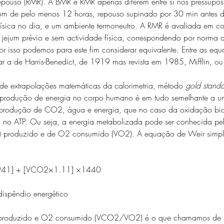
epouso (RMR). A BMR e RMR apenas diferem entre si nos pressupos
jum de pelo menos 12 horas, repouso supinado por 30 min antes 
física no dia, e um ambiente termoneutro. A RMR é avaliada em c
de jejum prévio e sem actividade física, correspondendo por norma
r isso podemos para este fim considerar equivalente. Entre as eq
r a de Harris-Benedict, de 1919 mas revista em 1985, Mifflin, 
de extrapolações matemáticas da calorimetria, método 
gold stand
A produção de energia no corpo humano é em tudo semelhante a 
rodução de CO2, água e energia, que no caso da oxidação bio
a no ATP. Ou seja, a energia metabolizada pode ser conhecida p
produzido e de O2 consumido (VO2). A equação de Weir simplif
.941] + [VCO2×1.11] ×1440
dispêndio energético
 produzido e O2 consumido (VCO2/VO2) é o que chamamos de 