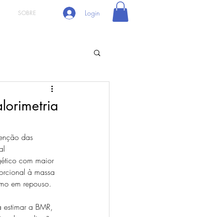
Login
SOBRE
lorimetria
tenção das 
al 
gético com maior 
orcional à massa 
smo em repouso. 
a estimar a BMR, 