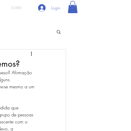
Login
SOBRE
cemos?
 peso? Afirmação 
lguns 
ve-se mesmo a um 
edida que 
grupo de pessoas 
rescente com o 
levo, a 