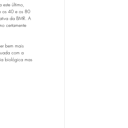
este último, 
e os 40 e os 80 
ativa da BMR. A 
mo certamente 
ser bem mais 
enuada com a 
ia biológica mas 