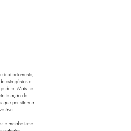
e indirectamente, 
e estrogénios e 
ordura. Mais no 
eterioração da 
s que permitam a 
orável. 
as o metabolismo 
estratégias 