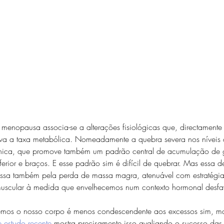
menopausa associa-se a alterações fisiológicas que, directamente 
va a taxa metabólica. Nomeadamente a quebra severa nos níveis d
ica, que promove também um padrão central de acumulação de g
ferior e braços. E esse padrão sim é difícil de quebrar. Mas essa d
ssa também pela perda de massa magra, atenuável com estratégia
uscular à medida que envelhecemos num contexto hormonal desfav
mos o nosso corpo é menos condescendente aos excessos sim, m
 estudo recente
 mostra precisamente isso avaliando o sucesso das 