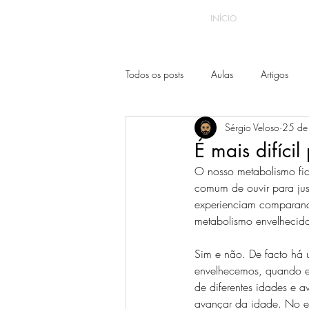
INÍCIO
Todos os posts
Aulas
Artigos
Sérgio Veloso
25 de
É mais difíc
O nosso metabolismo fic
comum de ouvir para jus
experienciam comparand
metabolismo envelhecid
Sim e não. De facto há
envelhecemos, quando es
de diferentes idades e a
avançar da idade. No ent