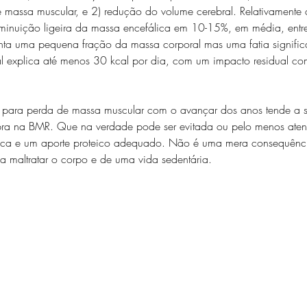
massa muscular, e 2) redução do volume cerebral. Relativamente a 
inuição ligeira da massa encefálica em 10-15%, em média, entr
nta uma pequena fração da massa corporal mas uma fatia signific
l explica até menos 30 kcal por dia, com um impacto residual co
a para perda de massa muscular com o avançar dos anos tende a 
uebra na BMR. Que na verdade pode ser evitada ou pelo menos at
ísica e um aporte proteico adequado. Não é uma mera consequênc
a maltratar o corpo e de uma vida sedentária. 