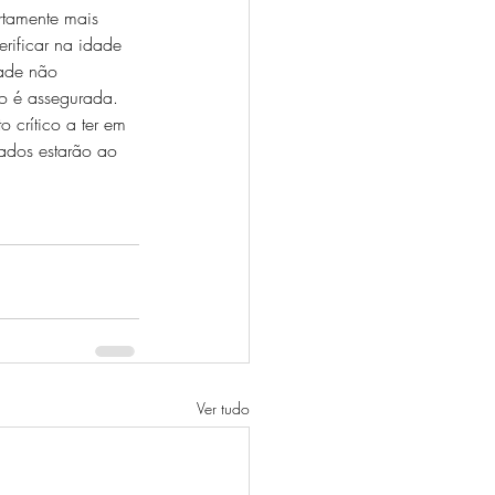
rtamente mais 
rificar na idade 
ade não 
o é assegurada. 
 crítico a ter em 
ados estarão ao 
Ver tudo