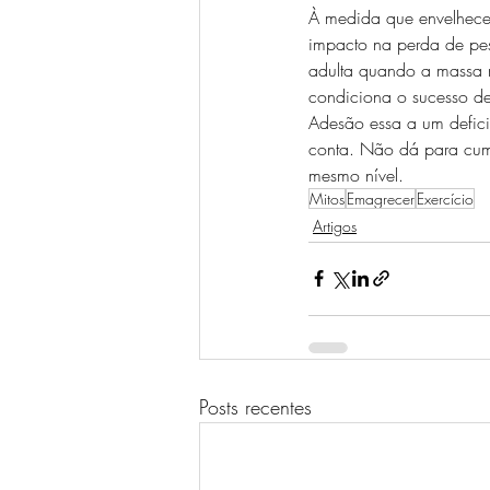
À medida que envelhecem
impacto na perda de pes
adulta quando a massa m
condiciona o sucesso d
Adesão essa a um deficit
conta. Não dá para cump
mesmo nível. 
Mitos
Emagrecer
Exercício
Artigos
Posts recentes