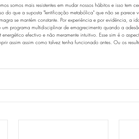
os somos mais resistentes em mudar nossos hábitos e isso tem ce
o do que a suposta "lentificação metabólica" que não se parece ve
agra se mantém constante. Por experiência e por evidência, a id
e um programa multidisciplinar de emagrecimento quando a adesã
 energético efectivo e não meramente intuitivo. Esse sim é o aspecto
rir assim assim como talvez tenha funcionado antes. Ou os result