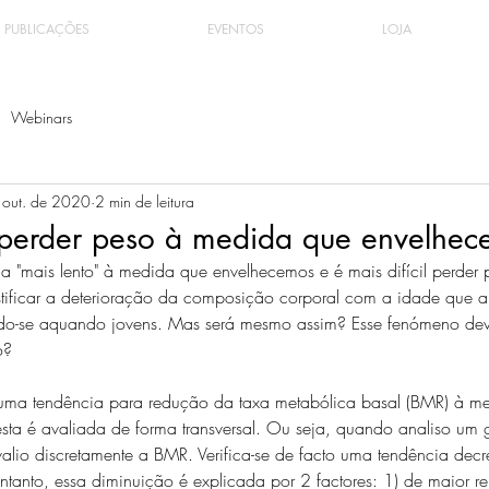
PUBLICAÇÕES
EVENTOS
LOJA
Webinars
 out. de 2020
2 min de leitura
il perder peso à medida que envelhe
a "mais lento" à medida que envelhecemos e é mais difícil perder
tificar a deterioração da composição corporal com a idade que a
o-se aquando jovens. Mas será mesmo assim? Esse fenómeno de
o?
 uma tendência para redução da taxa metabólica basal (BMR) à m
ta é avaliada de forma transversal. Ou seja, quando analiso um 
valio discretamente a BMR. Verifica-se de facto uma tendência dec
anto, essa diminuição é explicada por 2 factores: 1) de maior re