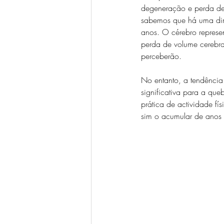
degeneração e perda de 
sabemos que há uma dim
anos. O cérebro represe
perda de volume cerebra
perceberão. 
No entanto, a tendênci
significativa para a q
prática de actividade f
sim o acumular de anos 