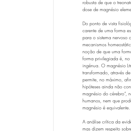
robusta de que o treonato
dose de magnésio eleme
Do ponto de vista fisio
carente de uma forma es
para o sistema nervoso c
mecanismos homeostático
noção de que uma forma 
forma privilegiada é, n
ingénua. O magnésio L-tr
transformado, através d
permite, no máximo, afi
hipóteses ainda não conf
magnésio do cérebro”, n
humanos, nem que produz
magnésio é equivalente.
A análise crítica da evi
mas dizem respeito sobret