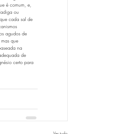
 que é comum, e, 
fadiga ou 
 que cada sal de 
canismos 
dos agudos de 
, mas que 
baseada na 
 adequada de 
nésio certo para 
Ver tudo