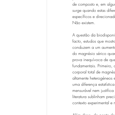
de composto e, em algun
surge quando estas difer
específicos e direcionad
Não existem.
A questão da biodisponib
facto, estudos que mostr
conduzem a um aumento m
do magnésio sérico qua
prova inequívoca de que 
fundamentais. Primeiro, 
corporal total de magnés
altamente heterogéneos e
uma diferença estatísti
mensurável nem justifica 
literatura sublinham prec
contexto experimental e 
Além disso, do ponto de 