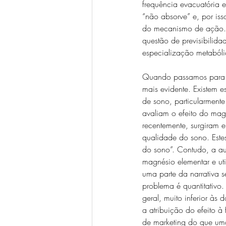
frequência evacuatória e
“não absorve” e, por iss
do mecanismo de ação. A 
questão de previsibilida
especialização metabóli
Quando passamos para ár
mais evidente. Existem
de sono, particularment
avaliam o efeito do magn
recentemente, surgiram 
qualidade do sono. Este
do sono”. Contudo, a aus
magnésio elementar e ut
uma parte da narrativa s
problema é quantitativo.
geral, muito inferior às
a atribuição do efeito à
de marketing do que uma