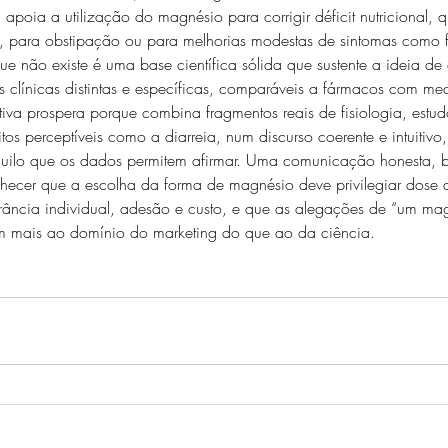
a apoia a utilização do magnésio para corrigir déficit nutricional,
s, para obstipação ou para melhorias modestas de sintomas como 
e não existe é uma base científica sólida que sustente a ideia de
 clínicas distintas e específicas, comparáveis a fármacos com me
ativa prospera porque combina fragmentos reais de fisiologia, estu
itos perceptíveis como a diarreia, num discurso coerente e intuitivo
aquilo que os dados permitem afirmar. Uma comunicação honesta, 
nhecer que a escolha da forma de magnésio deve privilegiar dose
erância individual, adesão e custo, e que as alegações de “um mag
m mais ao domínio do marketing do que ao da ciência.