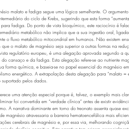
ésio malato e fadiga segue uma lógica semelhante. O argumento 
termediário do ciclo de Krebs, sugerindo que esta forma “aumenta
 para fadiga. Do ponto de vista bioquímico, este raciocínio é fala
ermediário metabólico não implica que a sua ingestão oral, ligada
nte o fluxo metabólico mitocondrial em humanos. Não existem ensa
 que o malato de magnésio seja superior a outras formas na redu
 vista regulatório europeu, é uma alegação aprovada segundo a q
 do cansaço e da fadiga. Esta alegação refere-se ao nutriente mag
a forma química, e baseia-se no papel essencial do magnésio em
lismo energético. A extrapolação desta alegação para “malato = e
 suportado pelos dados.
erece uma atenção especial porque é, talvez, o exemplo mais cl
liminar foi convertida em “verdade clínica” antes de existir evidên
smo. A narrativa dominante em torno do treonato assenta quase exc
de magnésio atravessaria a barreira hematoencefálica mais eficien
ações cerebrais de magnésio e, por essa via, melhorando cogniç
nindo declínio cognitivo. Esta narrativa tem origem essencialmen