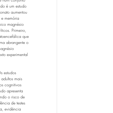
ado é um estudo 
reonato aumentou 
m e memória 
único magnésio 
icos. Primeiro, 
toencefálica que 
rma abrangente o 
magnésio 
xto experimental 
s estudos 
 adultos mais 
os cognitivos 
udo apresenta 
ando o risco de 
ência de testes 
a, evidência 