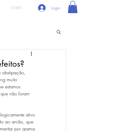
Login
SOBRE
feitos?
a obstipação, 
ing muito 
ue estamos 
s que não foram 
ologicamente ativo 
ito ao anião, que 
lementar por grama 