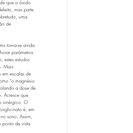
a de que o óxido 
efeito, mas parte 
sobretudo, uma 
Não de 
ms torna-se ainda 
horar parâmetros 
, estes estudos 
o. Mais 
s em escalas de 
 como “o magnésio 
trolando a dose de 
o. Acresce que 
o sinérgico. O 
isglicinato é, em 
 no sono. Assim, 
 ponto de vista 