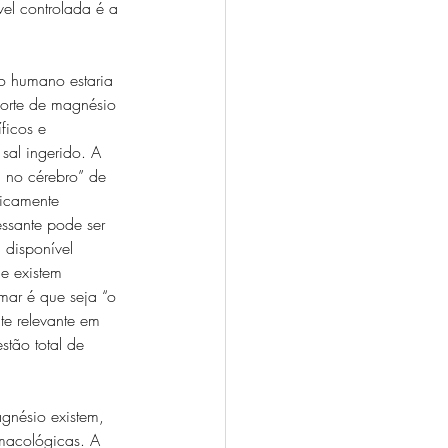
vel controlada é a 
o humano estaria 
porte de magnésio 
ficos e 
al ingerido. A 
 no cérebro” de 
gicamente 
ssante pode ser 
 disponível 
e existem 
mar é que seja “o 
te relevante em 
tão total de 
agnésio existem, 
rmacológicas. A 