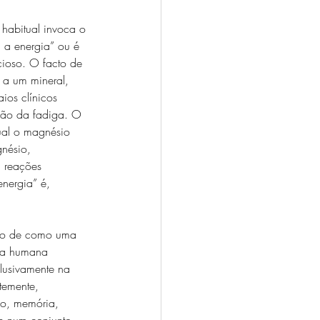
habitual invoca o 
 a energia” ou é 
cioso. O facto de 
 a um mineral, 
ios clínicos 
ção da fadiga. O 
ual o magnésio 
nésio, 
 reações 
nergia” é, 
aro de como uma 
cia humana 
lusivamente na 
temente, 
ão, memória, 
te num conjunto 