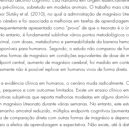
s pré-clínicos, sobretudo em modelos animais. O trabalho mais cit
or Slutsky et al. (2010), no qual a administração de magnésio L-t
o cérebro e foi associada a melhorias em tarefas de aprendizage
é frequentemente apresentado como “prova” de que o treonato é o 
 entanto, é fundamental sublinhar vários pontos metodológicos crít
nimal, com doses, metabolismo e permeabilidade da barreira hema
ansponíveis para humanos. Segundo, o estudo não comparou de fo
utras formas de magnésio em condições equivalentes de dose de 
ndpoint central, aumento de magnésio cerebral, foi medido em conte
esmente não é possível replicar em humanos vivos de forma direta.
 evidência clínica em humanos, o cenário muda radicalmente. O
s, pequenos e com outcomes limitados. Existe um ensaio clínico em
tivas subjetivas que reporta melhorias modestas em alguns domíni
magnésio L-treonato durante várias semanas. No entanto, este est
Tamanho amostral reduzido, múltiplos endpoints cognitivos (aument
ncia de comparação direta com outras formas de magnésio e depend
eis a efeitos de aprendizagem e expectativa. Não existe, até à dat