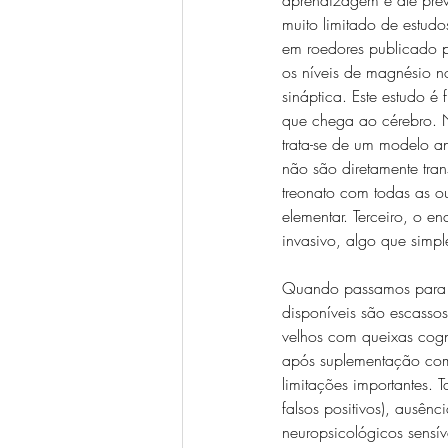
muito limitado de estudo
em roedores publicado p
os níveis de magnésio n
sináptica. Este estudo 
que chega ao cérebro. No
trata-se de um modelo a
não são diretamente tr
treonato com todas as o
elementar. Terceiro, o e
invasivo, algo que simpl
Quando passamos para a
disponíveis são escasso
velhos com queixas cogni
após suplementação com 
limitações importantes. 
falsos positivos), ausê
neuropsicológicos sensív