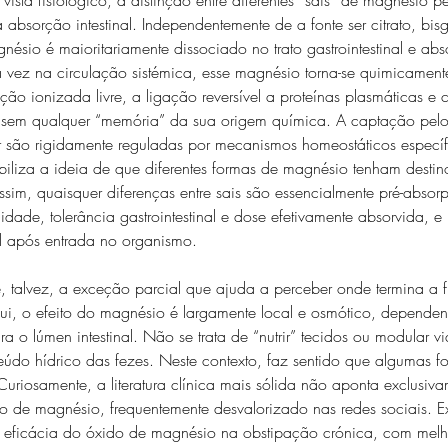
absorção intestinal. Independentemente de a fonte ser citrato, bisg
nésio é maioritariamente dissociado no trato gastrointestinal e abs
ez na circulação sistémica, esse magnésio torna-se quimicamente 
ração ionizada livre, a ligação reversível a proteínas plasmáticas e
sem qualquer “memória” da sua origem química. A captação pelos
ar são rigidamente reguladas por mecanismos homeostáticos específ
abiliza a ideia de que diferentes formas de magnésio tenham destino
ssim, quaisquer diferenças entre sais são essencialmente pré-absorp
idade, tolerância gastrointestinal e dose efetivamente absorvida,
l após entrada no organismo.
 talvez, a exceção parcial que ajuda a perceber onde termina a fi
i, o efeito do magnésio é largamente local e osmótico, depende
a o lúmen intestinal. Não se trata de “nutrir” tecidos ou modular v
údo hídrico das fezes. Neste contexto, faz sentido que algumas f
Curiosamente, a literatura clínica mais sólida não aponta exclusiv
ido de magnésio, frequentemente desvalorizado nas redes sociais. E
 eficácia do óxido de magnésio na obstipação crónica, com melh