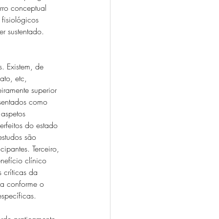
rro conceptual 
fisiológicos 
er sustentado. 
. Existem, de 
to, etc, 
ramente superior 
sentados como 
 aspetos 
erfeitos do estado 
estudos são 
ipantes. Terceiro, 
efício clínico 
 críticas da 
ria conforme o 
specíficas.
erde praticamente 