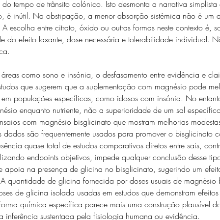
 do tempo de trânsito colónico. Isto desmonta a narrativa simplist
o, é inútil. Na obstipação, a menor absorção sistémica não é um d
escolha entre citrato, óxido ou outras formas neste contexto é, 
de do efeito laxante, dose necessária e tolerabilidade individual. 
ca.
eas como sono e insónia, o desfasamento entre evidência e clai
 estudos que sugerem que a suplementação com magnésio pode mel
e em populações específicas, como idosos com insónia. No entanto
ésio enquanto nutriente, não a superioridade de um sal específic
ensaios com magnésio bisglicinato que mostram melhorias modesta
s dados são frequentemente usados para promover o bisglicinato
ência quase total de estudos comparativos diretos entre sais, con
ilizando endpoints objetivos, impede qualquer conclusão desse tip
e apoia na presença de glicina no bisglicinato, sugerindo um efeit
 A quantidade de glicina fornecida por doses usuais de magnésio b
 doses de glicina isolada usadas em estudos que demonstram efeitos
 forma química específica parece mais uma construção plausível do
 inferência sustentada pela fisiologia humana ou evidência.