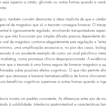
 seja superior a citrato, glicinato ou outras formas quando a variá
ntar.
lógico, também convém desmontar a ideia implícita de que o cérebr
pecial de magnésio que só o treonato consegue fornecer. O trans
entral é rigorosamente regulado, envolvendo transportadores especí
s que não funcionam por simples difusão passiva dependente do s
oral de magnésio contorna elegantemente esta regulação e “entra
o mínimo, uma simplificação excessiva e, no pior dos casos, biolo
eonato é um excelente exemplo de como um sinal pré-clínico intere
e marketing, numa promessa clínica desproporcionada. A evidência
rmar que o treonato é uma forma segura de fornecer magnésio e qu
irmadas sobre possíveis efeitos cognitivos. O que não permite afir
em que atravesse a barreira hematoencefálica de forma clinicamen
a benefícios cognitivos superiores a outras formas quando a inges
dência mostra um padrão consistente. As diferenças entre sais de m
udo à solubilidade, tolerância gastrointestinal e características fa