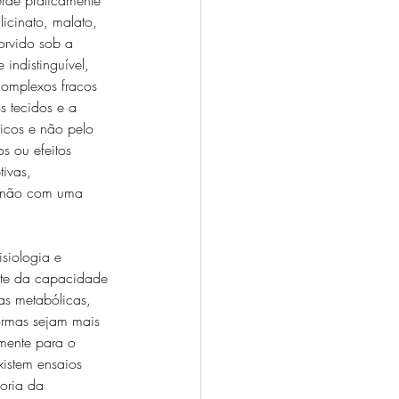
licinato, malato, 
orvido sob a 
indistinguível, 
 complexos fracos 
 tecidos e a 
icos e não pelo 
s ou efeitos 
tivas, 
 e não com uma 
siologia e 
nte da capacidade 
ias metabólicas, 
ormas sejam mais 
amente para o 
xistem ensaios 
oria da 