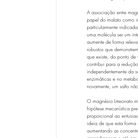
A associação entre magn
papel do malato como in
particularmente indicada
uma molécula ser um int
aumente de forma releva
robustos que demonstrem
que existe, do ponto de
contribui para a redução
independentemente da su
enzimáticas e no metabo
novamente, um salto não
O magnésio L-treonato m
hipótese mecanística pre
proporcional ao entusia
ideia de que esta forma 
aumentando as concentr
aprendizagem e até preve