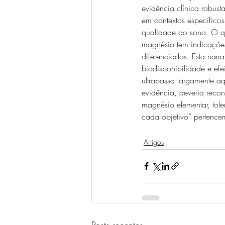
evidência clínica robust
em contextos específico
qualidade do sono. O qu
magnésio tem indicações
diferenciados. Esta narr
biodisponibilidade e efe
ultrapassa largamente 
evidência, deveria reco
magnésio elementar, tol
cada objetivo” pertence
Artigos
Posts recentes