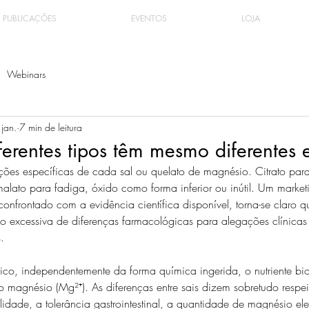
PUBLICAÇÕES
EVENTOS
LOJA
Webinars
jan.
7 min de leitura
erentes tipos têm mesmo diferentes e
ações específicas de cada sal ou quelato de magnésio. Citrato par
malato para fadiga, óxido como forma inferior ou inútil. Um market
nfrontado com a evidência científica disponível, torna-se claro q
o excessiva de diferenças farmacológicas para alegações clínica
.
ico, independentemente da forma química ingerida, o nutriente bi
 magnésio (Mg²⁺). As diferenças entre sais dizem sobretudo respe
ilidade, a tolerância gastrointestinal, a quantidade de magnésio e