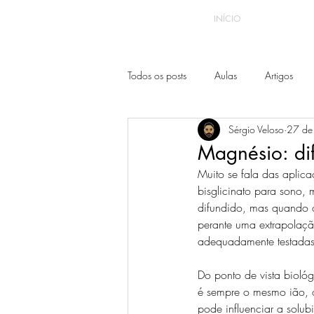
INÍCIO
Todos os posts
Aulas
Artigos
Sérgio Veloso
27 de 
Magnésio: dif
Muito se fala das aplic
bisglicinato para sono, 
difundido, mas quando co
perante uma extrapolaçã
adequadamente testadas
Do ponto de vista biológ
é sempre o mesmo ião, o
pode influenciar a solub