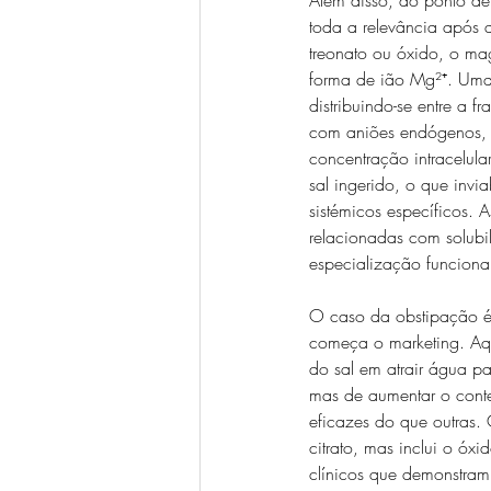
toda a relevância após a 
treonato ou óxido, o mag
forma de ião Mg²⁺. Uma v
distribuindo-se entre a f
com aniões endógenos, 
concentração intracelul
sal ingerido, o que invi
sistémicos específicos. A
relacionadas com solubil
especialização funciona
O caso da obstipação é,
começa o marketing. Aqu
do sal em atrair água par
mas de aumentar o conte
eficazes do que outras. 
citrato, mas inclui o óx
clínicos que demonstram