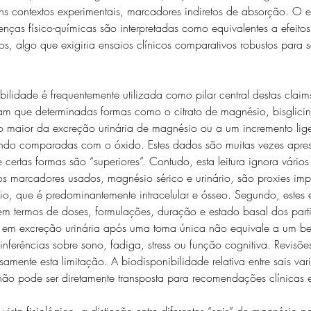
s contextos experimentais, marcadores indiretos de absorção. O e
enças físico-químicas são interpretadas como equivalentes a efeitos 
os, algo que exigiria ensaios clínicos comparativos robustos para s
ilidade é frequentemente utilizada como pilar central destas claims
am que determinadas formas como o citrato de magnésio, bisglicina
aior da excreção urinária de magnésio ou a um incremento ligei
ndo comparadas com o óxido. Estes dados são muitas vezes apre
certas formas são “superiores”. Contudo, esta leitura ignora vários
os marcadores usados, magnésio sérico e urinário, são proxies imp
io, que é predominantemente intracelular e ósseo. Segundo, estes 
m termos de doses, formulações, duração e estado basal dos partic
ca em excreção urinária após uma toma única não equivale a um ben
inferências sobre sono, fadiga, stress ou função cognitiva. Revisões
isamente esta limitação. A biodisponibilidade relativa entre sais va
não pode ser diretamente transposta para recomendações clínicas e
vista fisiológico, a distinção entre diferentes “sais” de magnésio p