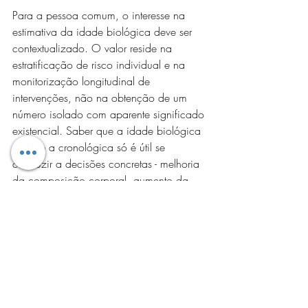
Para a pessoa comum, o interesse na 
estimativa da idade biológica deve ser 
contextualizado. O valor reside na 
estratificação de risco individual e na 
monitorização longitudinal de 
intervenções, não na obtenção de um 
número isolado com aparente significado 
existencial. Saber que a idade biológica 
excede a cronológica só é útil se 
conduzir a decisões concretas - melhoria 
da composição corporal, aumento da 
capacidade cardiorrespiratória, controlo 
glicémico, redução de inflamação 
sistémica. Sem integração com 
avaliação funcional e clínica 
abrangente, o conceito torna-se 
superficial.