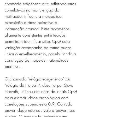
chamado epigenetic drift, refletindo erros 
cumulativos na manutenção da 
metilação, influência metabólica, 
exposição a stress oxidativo e 
inflamação crónica. Estes fenómenos, 
altamente consistentes entre tecidos, 
permitiram identificar sítios CpG cuja 
variação acompanha de forma quase 
linear o envelhecimento, possibilitando a 
construção de modelos matemáticos 
preditivos.
O chamado “relógio epigenético” ou 
“relógio de Horvath”, descrito por Steve 
Horvath, utilizou centenas de locais CpG 
para estimar idade cronológica com 
correlações superiores a 0,9. Contudo, 
prever idade não equivale a prever risco 
clínico. O modelo foi treinado para 