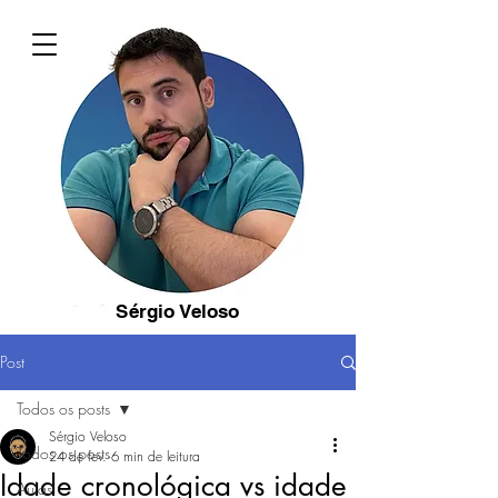
Sérgio Veloso
Post
Todos os posts
Sérgio Veloso
Todos os posts
24 de fev.
6 min de leitura
Idade cronológica vs idade
Aulas