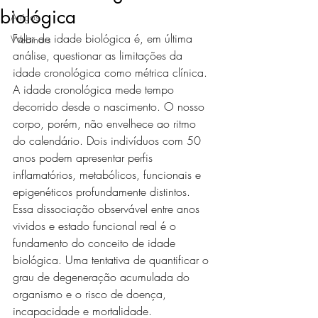
biológica
Artigos
Falar de idade biológica é, em última 
Webinars
análise, questionar as limitações da 
idade cronológica como métrica clínica. 
A idade cronológica mede tempo 
decorrido desde o nascimento. O nosso 
corpo, porém, não envelhece ao ritmo 
do calendário. Dois indivíduos com 50 
anos podem apresentar perfis 
inflamatórios, metabólicos, funcionais e 
epigenéticos profundamente distintos. 
Essa dissociação observável entre anos 
vividos e estado funcional real é o 
fundamento do conceito de idade 
biológica. Uma tentativa de quantificar o 
grau de degeneração acumulada do 
organismo e o risco de doença, 
incapacidade e mortalidade.