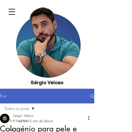
Sérgio Veloso
Post
Todos os posts
Sérgio Veloso
Todos os posts
11 de fev.
5 min de leitura
Colagénio para pele e
Aulas