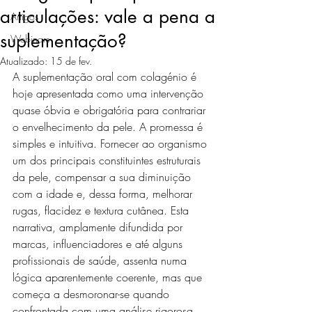
articulações: vale a pena a
Artigos
suplementação?
Webinars
Atualizado:
15 de fev.
A suplementação oral com colagénio é 
hoje apresentada como uma intervenção 
quase óbvia e obrigatória para contrariar 
o envelhecimento da pele. A promessa é 
simples e intuitiva. Fornecer ao organismo 
um dos principais constituintes estruturais 
da pele, compensar a sua diminuição 
com a idade e, dessa forma, melhorar 
rugas, flacidez e textura cutânea. Esta 
narrativa, amplamente difundida por 
marcas, influenciadores e até alguns 
profissionais de saúde, assenta numa 
lógica aparentemente coerente, mas que 
começa a desmoronar-se quando 
confrontada com uma análise rigorosa 