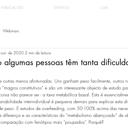
PUBLICAÇÕES
EVENTOS
LOJA
Webinars
 out. de 2020
2 min de leitura
o algumas pessoas têm tanta dificul
?
e outras menos afortunadas. Uns ganham peso facilmente, outros
“magros constitutivos” e são um interessante objecto de estudo p
coisa não parece ser - a taxa metabólica basal. Esta é essencialme
iabilidade interindividual é pequena demais para explicar esta di
e peso. E estudos de overfeeding, com 50-100% acima das nece
a diferença e as características do “metabolismo abençoado” de al
 comparação com fenótipos mais “poupados”. Porquê? 