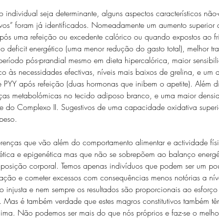
individual seja determinante, alguns aspectos característicos não
tivos” foram já identificados. Nomeadamente um aumento superior 
pós uma refeição ou excedente calórico ou quando expostos ao fr
 deficit energético (uma menor redução do gasto total), melhor tr
eríodo pós-prandial mesmo em dieta hipercalórica, maior sensibil
rico às necessidades efectivas, níveis mais baixos de grelina, e um
 PYY após refeição (duas hormonas que inibem o apetite). Além di
nças metabolómicas no tecido adiposo branco, e uma maior densi
de do Complexo II. Sugestivos de uma capacidade oxidativa super
peso. 
ferenças que vão além do comportamento alimentar e actividade físi
ética e epigenética mas que não se sobrepõem ao balanço energé
mposição corporal. Temos apenas indivíduos que podem ser um po
ação e cometer excessos com consequências menos notórias a nív
 injusta e nem sempre os resultados são proporcionais ao esforço
 Mas é também verdade que estes magros constitutivos também têm 
cima. Não podemos ser mais do que nós próprios e faz-se o melho