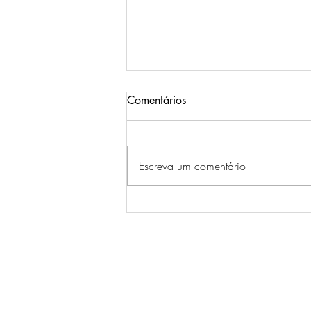
Comentários
Escreva um comentário
Testosterona e longevidade: o
fenómeno da reposição
terapêutica