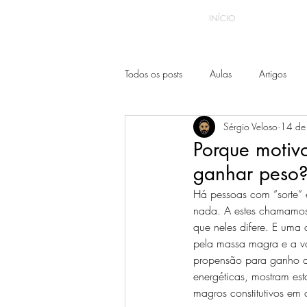
INÍCIO
Todos os posts
Aulas
Artigos
Sérgio Veloso
14 de
Porque motiv
ganhar peso
Há pessoas com “sorte” 
nada. A estes chamamos 
que neles difere. E uma 
pela massa magra e a var
propensão para ganho d
energéticas, mostram est
magros constitutivos em