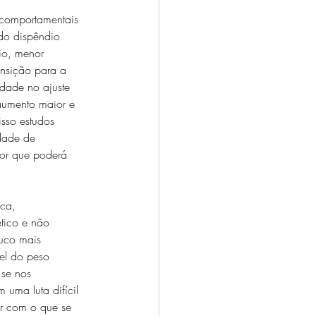
-comportamentais 
do dispêndio 
io, menor 
ansição para a 
idade no ajuste 
 aumento maior e 
sso estudos 
dade de 
ior que poderá 
ca, 
tico e não 
uco mais 
el do peso 
 se nos 
uma luta difícil 
r com o que se 