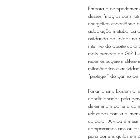
Embora o comportamento 
desses “magros constitu
energético espontâneo a
adaptação metabólica ao
oxidação de lípidos no p
intuitivo do aporte caló
mais precoce de GLP-1 e
recentes sugerem difere
mitocôndrias e activida
“proteger” do ganho de 
Portanto sim. Existem di
condicionadas pela gen
determinam por si a co
relaxados com a aliment
corporal. A vida é mesmo
compararmos aos outros.
para por uns quilos em 