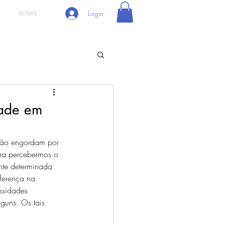
Login
SOBRE
dade em
 não engordam por 
ara percebermos o 
nte determinada 
ferença na 
ssidades 
guns. Os tais 