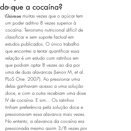
do que a cocaína?
Artigos
Ouve-se muitas vezes que o açúcar tem 
Webinars
um poder aditivo 8 vezes superior à 
cocaína. Terrorismo nutricional difícil de 
classificar e sem suporte factual em 
estudos publicados. O único trabalho 
que encontrei a tentar quantificar essa 
relação é um estudo com ratinhos em 
que podiam optar 8 vezes ao dia por 
uma de duas alavancas (Lenoir M, et al. 
PLoS One. 2007). Ao pressionar uma 
delas ganhavam acesso a uma solução 
doce, e com a outra recebiam uma dose 
IV de cocaína. E sim... Os ratinhos 
tinham preferência pela solução doce e 
pressionavam essa alavanca mais vezes. 
No entanto, a alavanca da cocaína era 
pressionada mesmo assim 3/8 vezes por 