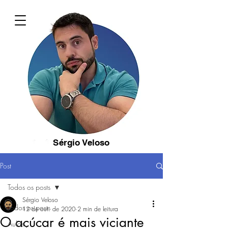
Sérgio Veloso
Post
Todos os posts
Sérgio Veloso
Todos os posts
12 de out. de 2020
2 min de leitura
O açúcar é mais viciante
Aulas