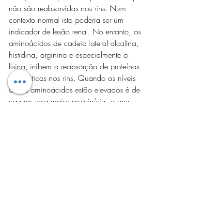
não são reabsorvidas nos rins. Num 
contexto normal isto poderia ser um 
indicador de lesão renal. No entanto, os 
aminoácidos de cadeia lateral alcalina, 
histidina, arginina e especialmente a 
lisina, inibem a reabsorção de proteínas 
plasmáticas nos rins. Quando os níveis 
destes aminoácidos estão elevados é de 
esperar uma maior proteinúria, o que 
acontece após a toma de whey. Na 
hipótese de proteinúria numa amostra 
pontual de alguém a suplementar com 
whey, outros exames de maior 
especificidade devem ser feitos para 
avaliar a função renal. Silenciosa como 
sabemos nas fases iniciais e que merece 
uma monitorização periódica. Já aqui 
vimos que 
a associação entre o consumo 