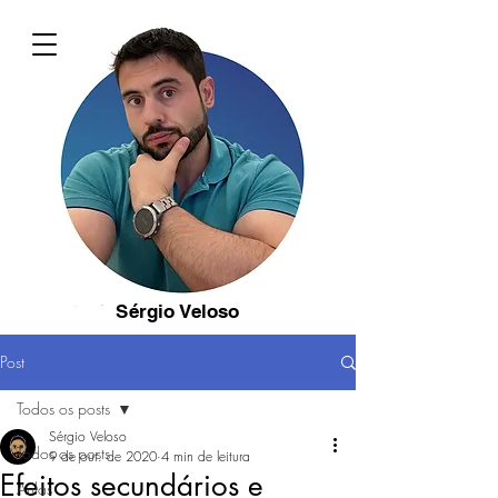
Sérgio Veloso
Post
Todos os posts
Sérgio Veloso
Todos os posts
9 de out. de 2020
4 min de leitura
Efeitos secundários e
Aulas