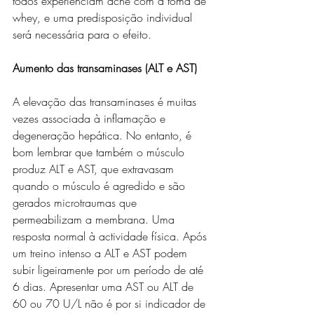
todos experienciam acne com a toma de 
whey, e uma predisposição individual 
será necessária para o efeito.
Aumento das transaminases (ALT e AST)
A elevação das transaminases é muitas 
vezes associada à inflamação e 
degeneração hepática. No entanto, é 
bom lembrar que também o músculo 
produz ALT e AST, que extravasam 
quando o músculo é agredido e são 
gerados microtraumas que 
permeabilizam a membrana. Uma 
resposta normal à actividade física. Após 
um treino intenso a ALT e AST podem 
subir ligeiramente por um período de até 
6 dias. Apresentar uma AST ou ALT de 
60 ou 70 U/L não é por si indicador de 