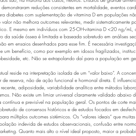
 demonstraram reduções consistentes em mortalidade, eventos card
ara diabetes com suplementação de vitamina D em populações não
 o valor não melhora outcomes relevantes, medir sistematicamente pa
línico. E mesmo em indivíduos com 25-OH-vitamina D <20 ng/mL, 
xto da saúde óssea é limitada e baseada sobretudo em análises se
não em ensaios desenhados para esse fim. É necessária investiga
e um benefício, como por exemplo em idosos fragilizados, instituc
, obesidade, etc. Não se extrapolando daí para a população em ge
ual reside na interpretação isolada de um “valor baixo”. A concen
e reserva, não de ação funcional e hormonal direta. É influenci
recente, adiposidade, variabilidade analítica entre métodos laborato
mos. Não existe um limiar universal claramente validado abaixo d
 contínua e previsível na população geral. Os pontos de corte mai
obretudo de consensos históricos e de estudos focados em desfech
 para múltiplos outcomes sistémicos. Os “valores ideais” que muitas
apolação indevida de estudos observacionais, confusão entre norma
arketing. Quanto mais alto o nível ideal proposto, maior a probab