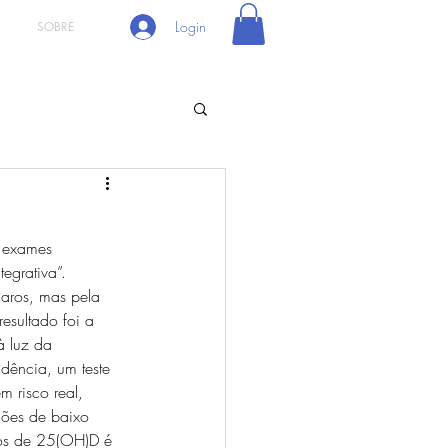
Login
SOBRE
 exames 
egrativa”. 
aros, mas pela 
esultado foi a 
à luz da 
dência, um teste 
m risco real, 
ções de baixo 
xos de 25(OH)D é 