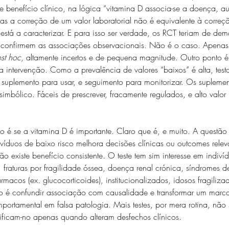
 e benefício clínico, na lógica “vitamina D associa-se a doença, a
s a correção de um valor laboratorial não é equivalente à correç
stá a caracterizar. E para isso ser verdade, os RCT teriam de demo
confirmem as associações observacionais. Não é o caso. Apenas 
st hoc
, altamente incertos e de pequena magnitude. Outro ponto é
ia intervenção. Como a prevalência de valores “baixos” é alta, testa
 suplemento para usar, e seguimento para monitorizar. Os supleme
o simbólico. Fáceis de prescrever, fracamente regulados, e alto valo
o é se a vitamina D é importante. Claro que é, e muito. A questão 
víduos de baixo risco melhora decisões clínicas ou outcomes relev
 existe benefício consistente. O teste tem sim interesse em indiví
 fraturas por fragilidade óssea, doença renal crónica, síndromes 
macos (ex. glucocorticoides), institucionalizados, idosos fragilizados
ado é confundir associação com causalidade e transformar um marca
portamental em falsa patologia. Mais testes, por mera rotina, não 
ificam-no apenas quando alteram desfechos clínicos.