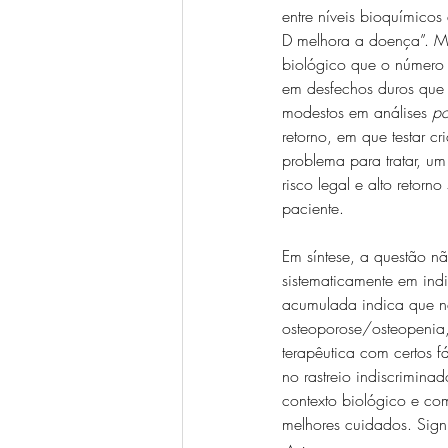
entre níveis bioquímicos
D melhora a doença”. Ma
biológico que o número e
em desfechos duros que 
modestos em análises 
po
retorno, em que testar cr
problema para tratar, um
risco legal e alto retorn
paciente.
Em síntese, a questão nã
sistematicamente em indi
acumulada indica que não
osteoporose/osteopenia,
terapêutica com certos fár
no rastreio indiscrimin
contexto biológico e com
melhores cuidados. Sign