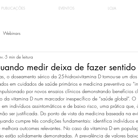
PUBLICAÇÕES
EVENTOS
LOJA
Webinars
ev.
5 min de leitura
quando medir deixa de fazer sentido
s, o doseamento sérico da 25-hidroxivitamina D tornou-se um dos
itados em cuidados de saúde primários e medicina preventiva ou “int
pulsionado por novos ensaios clínicos demonstrando benefícios cl
ão da vitamina D num marcador inespecífico de “saúde global”. O r
 em indivíduos assintomáticos e de baixo risco, uma prática que, 
não ser justificada. Do ponto de vista da medicina baseada na evi
 quando cumpre três condições fundamentais: identifica indivíduos e
s e melhora outcomes relevantes. No caso da vitamina D em popula
não estão solidamente demonstradas. A prevalência de valores bai