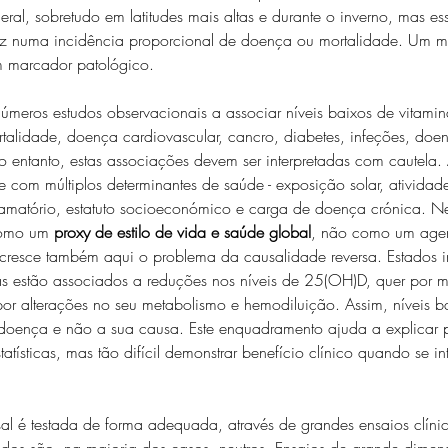
al, sobretudo em latitudes mais altas e durante o inverno, mas es
uz numa incidência proporcional de doença ou mortalidade. Um m
m marcador patológico.
números estudos observacionais a associar níveis baixos de vitami
talidade, doença cardiovascular, cancro, diabetes, infeções, doe
No entanto, estas associações devem ser interpretadas com cautela
e com múltiplos determinantes de saúde - exposição solar, atividade
lamatório, estatuto socioeconómico e carga de doença crónica. Ne
como um 
proxy de estilo de vida e saúde global
, não como um agen
Acresce também aqui o problema da causalidade reversa. Estados in
s estão associados a reduções nos níveis de 25(OH)D, quer por 
 por alterações no seu metabolismo e hemodiluição. Assim, níveis 
 doença e não a sua causa. Este enquadramento ajuda a explicar p
atísticas, mas tão difícil demonstrar benefício clínico quando se i
l é testada de forma adequada, através de grandes ensaios clínic
ados são, na maioria dos casos, neutros. Ensaios de grande dime