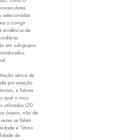
iovasculares, 
 selecionadas 
ra o corrigir 
a evidência de 
cundárias 
ção em sub-grupos 
ionalizados, 
ral.
tração sérica de 
ada por estação 
riais, e fatores 
o qual o risco 
s utilizados (20 
os ósseos, não de 
 vezes se falam 
lidade e “ótimo 
ilidade de 