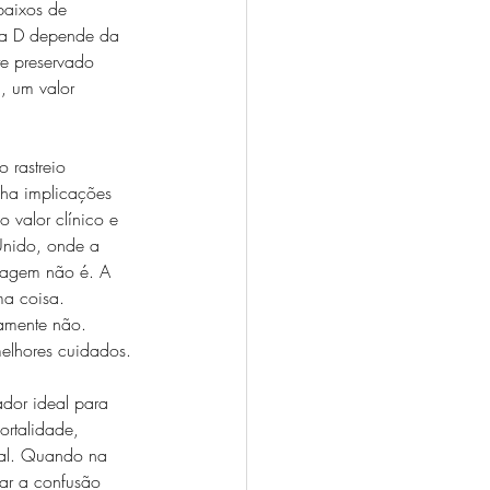
baixos de 
na D depende da 
te preservado 
, um valor 
 rastreio 
nha implicações 
 valor clínico e 
Unido, onde a 
tagem não é. A 
ma coisa. 
damente não. 
melhores cuidados.
ador ideal para 
rtalidade, 
rsal. Quando na 
iar a confusão 