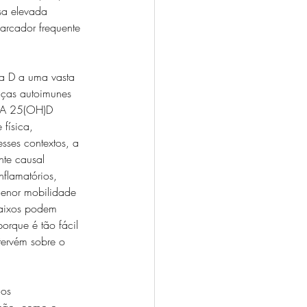
sa elevada 
arcador frequente 
na D a uma vasta 
nças autoimunes 
. A 25(OH)D 
 física, 
sses contextos, a 
te causal 
flamatórios, 
menor mobilidade 
baixos podem 
orque é tão fácil 
ntervém sobre o 
os 
nsão, como o 