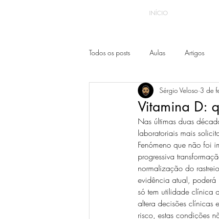
INÍCIO
Todos os posts
Aulas
Artigos
Sérgio Veloso
3 de f
Vitamina D: 
Nas últimas duas década
laboratoriais mais solic
Fenómeno que não foi im
progressiva transformaç
normalização do rastreio
evidência atual, poderá 
só tem utilidade clínica
altera decisões clínica
risco, estas condições 