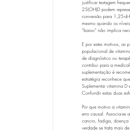
justificar testagem frequ
25(OH)D podem represent
conversão para 1,25-di-
mesmo quando os níveis s
“baixo” não implica nec
E por estes motivos, as 
populacional de vitamina
de diagnóstico ou terapê
contribui para a medic
suplementação é recomen
estratégia reconhece qu
Suplementar vitamina D e
Confundir estas duas esf
Por que motivo a vitamin
erro causal. Associa-se
cancro, fadiga, doença c
verdade se trata mais de