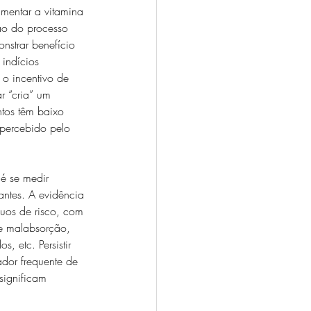
umentar a vitamina 
ão do processo 
nstrar benefício 
indícios 
 o incentivo de 
r “cria” um 
ntos têm baixo 
r percebido pelo 
é se medir 
antes. A evidência 
duos de risco, com 
de malabsorção, 
, etc. Persistir 
dor frequente de 
significam 