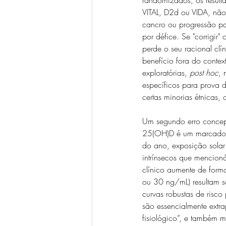
VITAL, D2d ou VIDA, não
cancro ou progressão p
por défice. Se "corrigir"
perde o seu racional c
benefício fora do conte
exploratórias, 
post hoc
, 
específicos para prova d
certas minorias étnicas
Um segundo erro concept
25(OH)D é um marcador d
do ano, exposição solar 
intrínsecos que mencioná
clínico aumente de forma
ou 30 ng/mL) resultam s
curvas robustas de risco
são essencialmente extr
fisiológico”, e também m