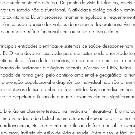
ente e suplementação crónica. Do ponto de vista fisiológico, níveis 
ar um estado não disfuncional. A atividade biológica da vitami
hidroxivitamina D, um processo finamente regulado e frequentemen
éricos estão abaixo dos valores de referência laboratoriais. Assim
essariamente défice funcional nem aumento de risco clínico.
principais entidades científicas e sistemas de saúde desaconselham o
 D. O teste deve ser reservado para contextos onde o resultado te
uticas claras. Fora destes cenários, o doseamento acrescenta pouco
alização de variações biológicas normais. Mesmo no NHS, Reino 
dada de forma geral pelo contexto ambiental e geográfico, a tes
e prevenção populacional e diagnóstico individual não são a mes
m contextos de risco ambiental faz sentido. Rastrear indiscrimina
eras é perpetuar a ilusão de que mais exames clínicos significam 
a D é tão amplamente testada na medicina “integrativa”. É o marc
 a uma variedade de desfechos em estudos observacionais, como mo
ardiovascular, etc, o que cria uma ilusão de fator causal transve
 um proxy indireto do estilo de vida e saúde. Além disso, é fácil cr