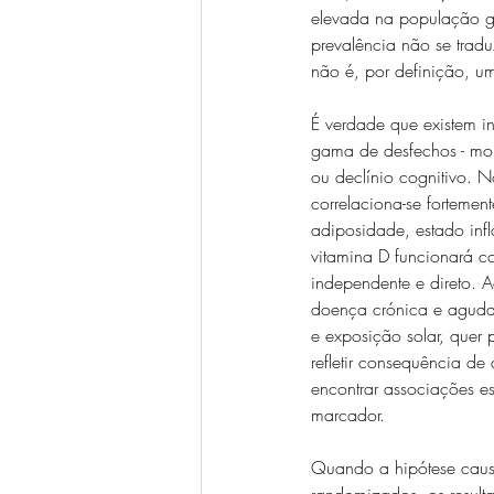
elevada na população ger
prevalência não se trad
não é, por definição, u
É verdade que existem i
gama de desfechos - mor
ou declínio cognitivo. 
correlaciona-se fortement
adiposidade, estado inf
vitamina D funcionará 
independente e direto. 
doença crónica e aguda
e exposição solar, quer
refletir consequência de
encontrar associações est
marcador.
Quando a hipótese causa
randomizados, os result