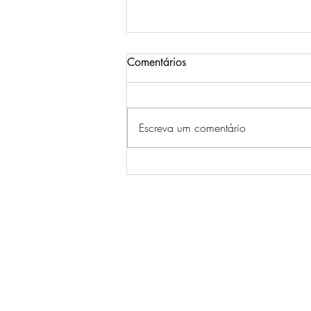
Comentários
Escreva um comentário
Testosterona e longevidade: o
fenómeno da reposição
terapêutica