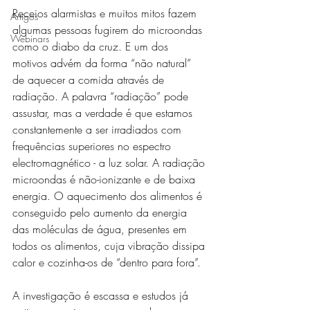
Receios alarmistas e muitos mitos fazem 
Artigos
algumas pessoas fugirem do microondas 
Webinars
como o diabo da cruz. E um dos 
motivos advém da forma “não natural” 
de aquecer a comida através de 
radiação. A palavra “radiação” pode 
assustar, mas a verdade é que estamos 
constantemente a ser irradiados com 
frequências superiores no espectro 
electromagnético - a luz solar. A radiação 
microondas é não-ionizante e de baixa 
energia. O aquecimento dos alimentos é 
conseguido pelo aumento da energia 
das moléculas de água, presentes em 
todos os alimentos, cuja vibração dissipa 
calor e cozinha-os de “dentro para fora”. 
A investigação é escassa e estudos já 