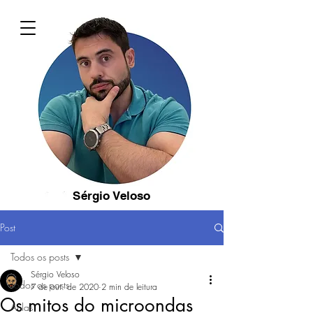
Sérgio Veloso
Post
Todos os posts
Sérgio Veloso
Todos os posts
7 de out. de 2020
2 min de leitura
Os mitos do microondas
Aulas