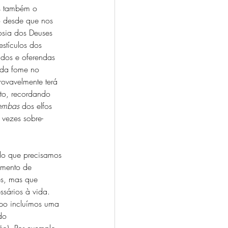
s também o 
ão desde que nos 
sia dos Deuses 
stículos dos 
ados e oferendas 
 da fome no 
rovavelmente terá 
to, recordando 
embas
 dos elfos 
 vezes sobre-
lo que precisamos 
umento de 
s, mas que 
sários à vida. 
upo incluímos uma 
do 
ão). Por exemplo, 