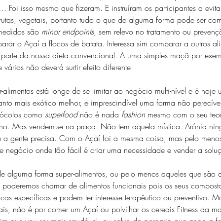
e… Foi isso mesmo que fizeram. E instruíram os participantes a evi
frutas, vegetais, portanto tudo o que de alguma forma pode ser c
medidos são 
minor endpoints
, sem relevo no tratamento ou preven
ar o Açaí a flocos de batata. Interessa sim comparar a outros ali
m parte da nossa dieta convencional. A uma simples maçã por ex
ários não deverá surtir efeito diferente.
limentos está longe de se limitar ao negócio multi-nível e é hoj
nto mais exótico melhor, e imprescindível uma forma não perecíve
rócolos como 
superfood
 não é nada 
fashion
 mesmo com o seu teo
afano. Mas vendem-se na praça. Não tem aquela mística. Arónia ni
a a gente precisa. Com o Açaí foi a mesma coisa, mas pelo meno
e negócio onde tão fácil é criar uma necessidade e vender a solu
de alguma forma super-alimentos, ou pelo menos aqueles que são 
poderemos chamar de alimentos funcionais pois os seus composto
cas específicas e podem ter interesse terapêutico ou preventivo. 
iais, não é por comer um Açaí ou polvilhar os cereais Fitness da 
pim que vou ser mais saudável, ou salvo da porcaria que ando a fa