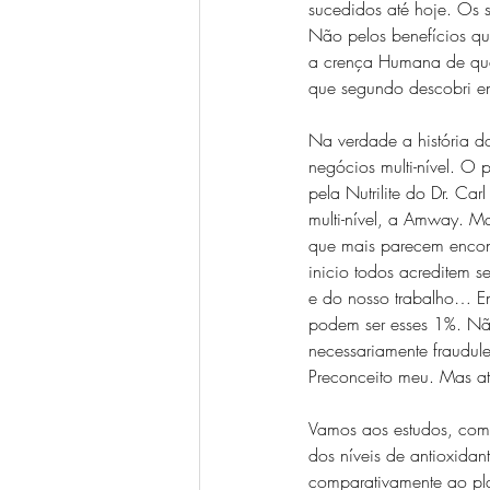
sucedidos até hoje. Os 
Não pelos benefícios q
a crença Humana de que 
que segundo descobri en
Na verdade a história do
negócios multi-nível. O 
pela Nutrilite do Dr. Ca
multi-nível, a Amway. M
que mais parecem encont
inicio todos acreditem 
e do nosso trabalho… E
podem ser esses 1%. Não
necessariamente fraudul
Preconceito meu. Mas at
Vamos aos estudos, co
dos níveis de antioxidan
comparativamente ao pla