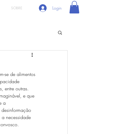
Login
SOBRE
am-se de alimentos 
capacidade 
, entre outras. 
imaginável, e que 
e a 
e desinformação 
, a necessidade 
convosco.