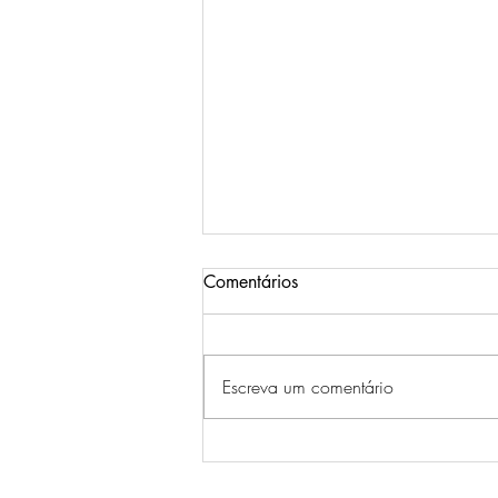
Comentários
Escreva um comentário
Testosterona e longevidade: o
fenómeno da reposição