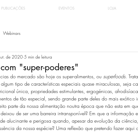
PUBLICAÇÕES
EVENTOS
LOJA
Webinars
out. de 2020
5 min de leitura
 com "super-poderes"
ias do mercado são hoje os super-alimentos, ou 
superfoods
. Trat
 algum tipo de características especiais quase miraculosas, seja 
ricional única, propriedades estimulantes, ergogénicas, afrodisíacas
mentos de tão especial, sendo grande parte deles do mais exótico 
 feito parte da nossa alimentação noutra época que não esta em qu
l deixou de ser uma barreira intransponível? Em que a informação 
de alucinante e perigosa quando, apesar da evolução da ciência
ssência da nossa espécie? Uma reflexão que pretendo fazer aqui 