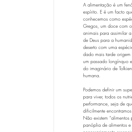
A alimentação é um fen
espírito. E é um facto q
conhecemos como espéci
Gregos, um doce com o 
animais para assimilar a
de Deus para a humanida
deserto com uma espéci
dado mais tarde origem
um passado longínquo e
do imaginário de Tolkien
humana.
Podemos definir um supe
para viver, todos os nut
performance, seja de qu
dificilmente encontramo
Não existem “alimentos 
panóplia de alimentos 
necessariamente essenci