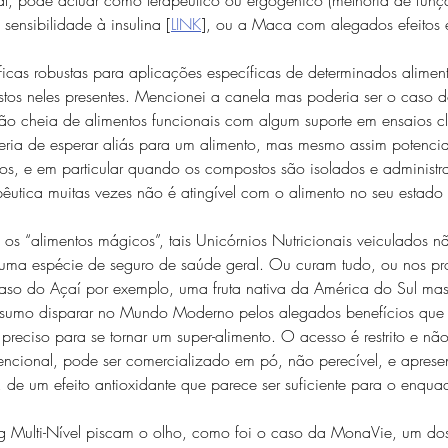
sensibilidade à insulina [
LINK
], ou a Maca com alegados efeitos e
íficas robustas para aplicações específicas de determinados alimen
tos neles presentes. Mencionei a canela mas poderia ser o caso d
o cheia de alimentos funcionais com algum suporte em ensaios c
seria de esperar aliás para um alimento, mas mesmo assim potenci
os, e em particular quando os compostos são isolados e administ
êutica muitas vezes não é atingível com o alimento no seu estado 
os “alimentos mágicos”, tais Unicórnios Nutricionais veiculados 
uma espécie de seguro de saúde geral. Ou curam tudo, ou nos pr
aso do Açaí por exemplo, uma fruta nativa da América do Sul mas
onsumo disparar no Mundo Moderno pelos alegados benefícios que
preciso para se tornar um super-alimento. O acesso é restrito e não
ncional, pode ser comercializado em pó, não perecível, e apresen
 de um efeito antioxidante que parece ser suficiente para o enqua
g Multi-Nível piscam o olho, como foi o caso da MonaVie, um do