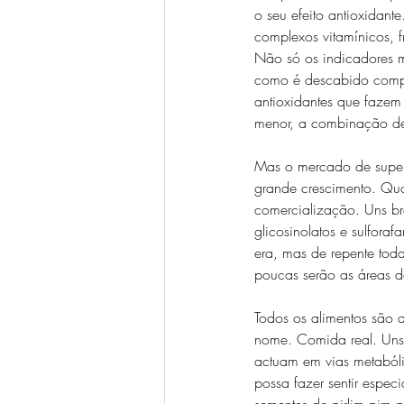
o seu efeito antioxidant
complexos vitamínicos, 
Não só os indicadores 
como é descabido compar
antioxidantes que faze
menor, a combinação de v
Mas o mercado de super-a
grande crescimento. Qua
comercialização. Uns b
glicosinolatos e sulfor
era, mas de repente tod
poucas serão as áreas d
Todos os alimentos são 
nome. Comida real. Uns 
actuam em vias metabóli
possa fazer sentir espec
sementes de pirlim pim 