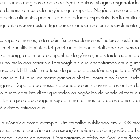
seus sumos mágicos à base de Açaí e outros milagres engarrafado
ue demonstra mas pelo negócio que suporta. Negócio esse que ex
certos alimentos podem ter propriedades especiais. Podia muito b
quanto escrevia este artigo parece também ser um super-alimento [
s super-alimentos, e também “super-suplementos” naturais, está mui
primeiro multivitamínico foi precisamente comercializado por vend
rl Rehnborg, a primeira companhia do género, mais tarde adquirida
as no meio dos Ferraris e Lamborghinis que encontramos em algu
ros da IURD, está uma taxa de perdas e desistências perto de 9
ser aquele 1% que realmente ganha dinheiro, porque no fundo, tud
ngano. Depende da nossa capacidade em convencer os outros d
 quero com isto dizer que todos os negócios de venda directa e mu
entos e que a abordagem seja em má fé, mas fujo deles como o d
é existem estudos e tal…
m a MonaVie como exemplo. Um trabalho publicado em 2008 mos
tes séricos e redução da peroxidação lipídica após ingestão da b
cebo. Flocos de batata! Compararam o efeito do Açaí com flocos