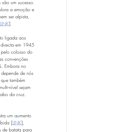
s são um sucesso. 
plora a emoção e 
em ser alpista, 
LINK
].
to ligada aos 
a directa em 1945 
 pelo colosso do 
mas convenções 
9%. Embora no 
o depende de nós 
e que também 
lti-nível sejam 
iabo da cruz. 
tra um aumento 
ebida [
LINK
], 
 de batata para 