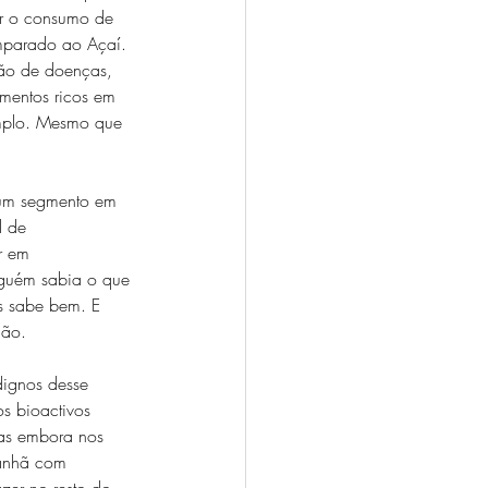
tar o consumo de 
omparado ao Açaí. 
ção de doenças, 
mentos ricos em 
emplo. Mesmo que 
e um segmento em 
l de 
r em 
nguém sabia o que 
s sabe bem. E 
ção.
dignos desse 
s bioactivos 
Mas embora nos 
manhã com 
zer no resto do 