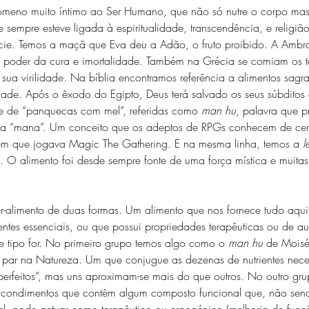
ómeno muito íntimo ao Ser Humano, que não só nutre o corpo ma
ue sempre esteve ligada à espiritualidade, transcendência, e religi
e. Temos a maçã que Eva deu a Adão, o fruto proibido. A Ambro
poder da cura e imortalidade. Também na Grécia se comiam os te
 sua virilidade. Na bíblia encontramos referência a alimentos sagr
de. Após o êxodo do Egipto, Deus terá salvado os seus súbditos
e de “panquecas com mel”, referidas como 
man hu
, palavra que p
 a “mana”. Um conceito que os adeptos de RPGs conhecem de cer
m que jogava Magic The Gathering. E na mesma linha, temos a 
l
. O alimento foi desde sempre fonte de uma força mística e muitas
r-alimento de duas formas. Um alimento que nos fornece tudo aqui
rientes essenciais, ou que possui propriedades terapêuticas ou de a
e tipo for. No primeiro grupo temos algo como o 
man hu
 de Moisé
s par na Natureza. Um que conjugue as dezenas de nutrientes neces
perfeitos”, mas uns aproximam-se mais do que outros. No outro gr
e condimentos que contêm algum composto funcional que, não sen
al, pode actuar como terapêutico ou ergogénico (melhoria de funç