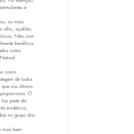
stimulantes e 
tos, ou mais 
o alho, açafrão, 
línicos. Não com 
almente benéficos 
rados como 
Natural.
não como 
otegem de todos 
 que nos últimos 
 proporciona. O 
 faz parte da 
ta evidência, 
drar no grupo dos 
s mais bem 