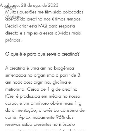
Atualizado:
28 de ago. de 2023
Artigos
Muitas questões me têm sido colocadas 
Webinars
acerca da creatina nos últimos tempos. 
Decidi criar esta FAQ para resposta 
directa e simples a essas dúvidas mais 
práticas.
O que é e para que serve a creatina?
A creatina é uma amina biogénica 
sintetizada no organismo a partir de 3 
aminoácidos: arginina, glicínia e 
metionina. Cerca de 1 g de creatina 
(Cre) é produzida em média no nosso 
corpo, e um omnívoro obtém mais 1 g 
da alimentação, através do consumo de 
carne. Aproximadamente 95% das 
reservas estão presentes no músculo 