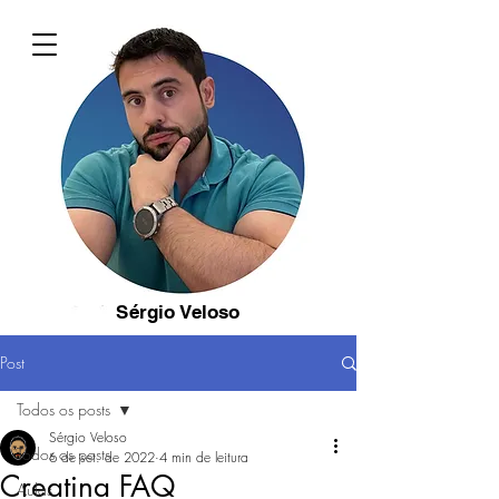
Sérgio Veloso
Post
Todos os posts
Sérgio Veloso
Todos os posts
6 de set. de 2022
4 min de leitura
Creatina FAQ
Aulas