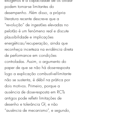
exógenos e a capacidade de os oxidar 
podem tornar-se limitantes do 
desempenho. Além disso, a própria 
literatura recente descreve que a 
“revolução” de ingestões elevadas no 
pelotão é um fenómeno real e discute 
plausibilidade e implicações 
energéticas/recuperação, ainda que 
reconheça incerteza na evidência direta 
de performance em condições 
controladas. Assim, o argumento do 
paper de que se não há dose-resposta 
logo a explicação combustível-limitante 
não se sustenta, é débil na prática por 
dois motivos. Primeiro, porque a 
ausência de dose-resposta em RCTs 
antigos pode refletir limitações de 
desenho e tolerância GI, e não 
“ausência de mecanismo”, e segundo, 