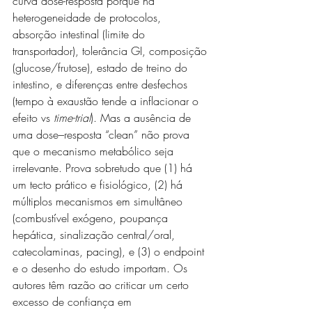
curva dose-resposta porque há 
heterogeneidade de protocolos, 
absorção intestinal (limite do 
transportador), tolerância GI, composição 
(glucose/frutose), estado de treino do 
intestino, e diferenças entre desfechos 
(tempo à exaustão tende a inflacionar o 
efeito vs 
time-trial
). Mas a ausência de 
uma dose–resposta “clean” não prova 
que o mecanismo metabólico seja 
irrelevante. Prova sobretudo que (1) há 
um tecto prático e fisiológico, (2) há 
múltiplos mecanismos em simultâneo 
(combustível exógeno, poupança 
hepática, sinalização central/oral, 
catecolaminas, pacing), e (3) o endpoint 
e o desenho do estudo importam. Os 
autores têm razão ao criticar um certo 
excesso de confiança em 