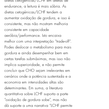
dietas cetogénicas/LCHF em atletas de 
endurance, a leitura é mais sóbria. As 
dietas cetogénicas/LCHF tendem a 
aumentar oxidação de gordura, e isso é 
consistente, mas não mostram melhoria 
consistente em capacidade 
aeróbia/performance. Isto encaixa 
melhor com uma interpretação “trade-off”. 
Podes deslocar o metabolismo para mais 
gordura e ainda desempenhar bem em 
certas tarefas submáximas, mas isso não 
implica superioridade, e não permite 
concluir que CHO sejam irrelevantes em 
cenários onde a potência sustentada e a 
economia em intensidades altas são 
determinantes. Em suma, a literatura 
quantitativa sobre LCHF suporta a parte 
“oxidação de gordura sobe”, mas não 
dá suporte a uma narrativa “LCHF permite 