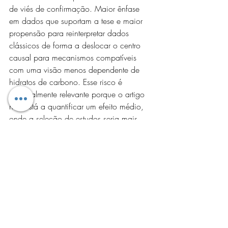
de viés de confirmação. Maior ênfase 
em dados que suportam a tese e maior 
propensão para reinterpretar dados 
clássicos de forma a deslocar o centro 
causal para mecanismos compatíveis 
com uma visão menos dependente de 
hidratos de carbono. Esse risco é 
especialmente relevante porque o artigo 
não está a quantificar um efeito médio, 
onde a seleção de estudos seria mais 
auditável, e está sim a construir uma 
explicação causal a partir de padrões 
fisiológicos e reanálises 
retrospetivas. Numa revisão sistemática, 
este risco é mitigado por transparência 
metodológica, mas numa revisão 
narrativa a transparência depende muito 
mais do equilíbrio deliberado dos 