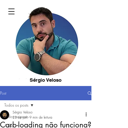
Sérgio Veloso
Post
Todos os posts
Sérgio Veloso
Todos os posts
23 de jan.
9 min de leitura
Carb-loading não funciona?
Aulas