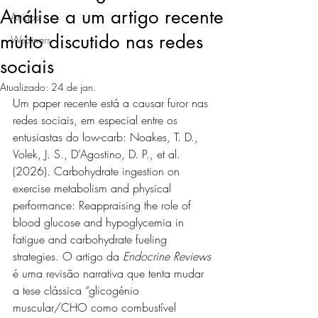
Análise a um artigo recente
Artigos
muito discutido nas redes
Webinars
sociais
Atualizado:
24 de jan.
Um paper recente está a causar furor nas 
redes sociais, em especial entre os 
entusiastas do low-carb: Noakes, T. D., 
Volek, J. S., D’Agostino, D. P., et al. 
(2026). Carbohydrate ingestion on 
exercise metabolism and physical 
performance: Reappraising the role of 
blood glucose and hypoglycemia in 
fatigue and carbohydrate fueling 
strategies. O artigo da 
Endocrine Reviews
é uma revisão narrativa que tenta mudar 
a tese clássica “glicogénio 
muscular/CHO como combustível 