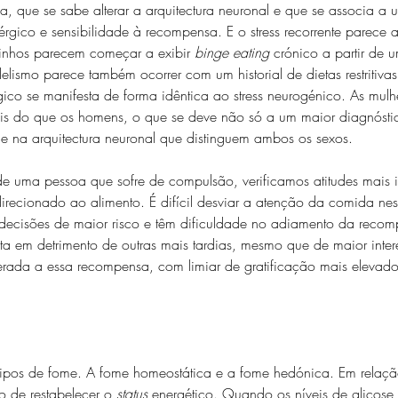
a, que se sabe alterar a arquitectura neuronal e que se associa a
érgico e sensibilidade à recompensa. E o stress recorrente parece
tinhos parecem começar a exibir 
binge eating
 crónico a partir de u
lelismo parece também ocorrer com um historial de dietas restritivas
ógico se manifesta de forma idêntica ao stress neurogénico. As mul
eis do que os homens, o que se deve não só a um maior diagnóst
 e na arquitectura neuronal que distinguem ambos os sexos.
de uma pessoa que sofre de compulsão, verificamos atitudes mais 
irecionado ao alimento. É difícil desviar a atenção da comida nes
decisões de maior risco e têm dificuldade no adiamento da reco
a em detrimento de outras mais tardias, mesmo que de maior inter
terada a essa recompensa, com limiar de gratificação mais elevado
 tipos de fome. A fome homeostática e a fome hedónica. Em relação
o de restabelecer o 
status
 energético. Quando os níveis de glicose