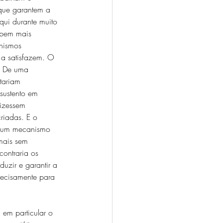
 que garantem a 
qui durante muito 
 bem mais 
nismos 
s a satisfazem. O 
. De uma 
tariam 
 sustento em 
izessem 
riadas. E o 
e um mecanismo 
mais sem 
ontraria os 
uzir e garantir a 
recisamente para 
 em particular o 