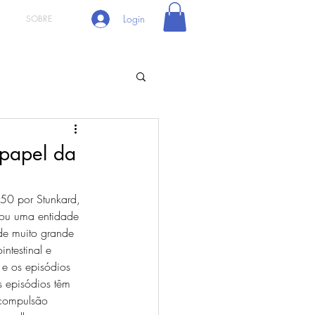
Login
SOBRE
 papel da
 50 por Stunkard, 
nou uma entidade 
de muito grande 
ntestinal e 
e os episódios 
 episódios têm 
 compulsão 