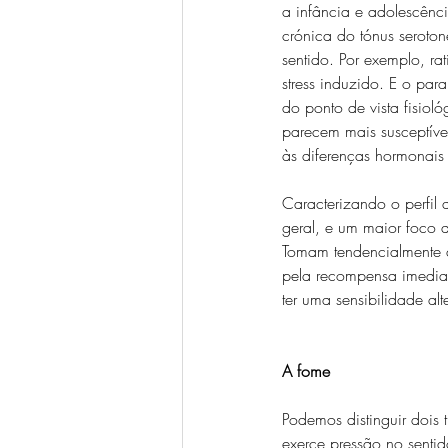
a infância e adolescênci
crónica do tónus seroton
sentido. Por exemplo, ra
stress induzido. E o para
do ponto de vista fisiol
parecem mais susceptív
às diferenças hormonais
Caracterizando o perfil 
geral, e um maior foco d
Tomam tendencialmente 
pela recompensa imediat
ter uma sensibilidade al
A fome
Podemos distinguir dois
exerce pressão no sentid