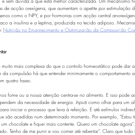
ar, é sem dúvida a que está melhor caracterizada. Um mecanismo h
s de acção orexígena, que aumentam o apetite por estimulação d
ígenos como o NPY, e por hormonas com acção central anorexígena
estaco a insulina e a leptina, produzida no tecido adiposo. Mecani
k 
Nutrição no Emagrecimento e Optimização da Composição Cor
tar
é muito mais complexa do que o controlo homeostático pode dar a 
 da compulsão há que entender minimamente o comportamento al
em quatro fases:
imos fome ou a nossa atenção centra-se no alimento. E isso pode a
pendem da necessidade de energia. 
Inputs
 como olhar para um al
para iniciar o processo que leva à refeição. E até estímulos indirec
ue são acedidas num determinado momento. Por exemplo, “Estou tri
mi um chocolate e fiquei mais contente. Quero um chocolate agora”
ado. Tenho de me punir e vou comer até rebentar”. Claro que tudo 