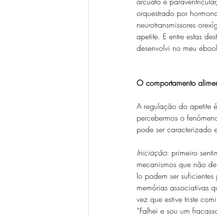
arcuato e paraventricul
orquestrado por hormona
neurotransmissores orex
apetite. E entre estas d
desenvolvi no meu eboo
O comportamento alimen
A regulação do apetite 
percebermos o fenómeno
pode ser caracterizado 
Iniciação
: primeiro sent
mecanismos que não de
lo podem ser suficientes 
memórias associativas q
vez que estive triste co
“Falhei e sou um fracass