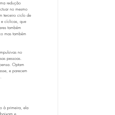
 uma redução 
 actuar no mesmo 
m terceiro ciclo de 
 e cíclicas, que 
heres também 
ico mas também 
impulsivas no 
sas pessoas. 
mpensa. Optam 
esse, e parecem 
.
 à primeira, ela 
 baixam e 