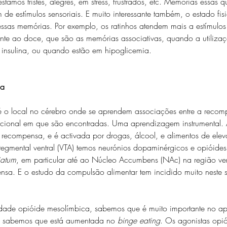
stamos tristes, alegres, em stress, frustrados, etc. Memórias essas 
de estímulos sensoriais. E muito interessante também, o estado fis
ssas memórias. Por exemplo, os ratinhos atendem mais a estímulos
te ao doce, que são as memórias associativas, quando a utilizaç
 à insulina, ou quando estão em hipoglicemia. 
sa
 o local no cérebro onde se aprendem associações entre a recom
cional em que são encontradas. Uma aprendizagem instrumental. 
 recompensa, e é activada por drogas, álcool, e alimentos de ele
tegmental ventral (VTA) temos neurónios dopaminérgicos e opióides
riatum
, em particular até ao Núcleo Accumbens (NAc) na região ven
nsa. E o estudo da compulsão alimentar tem incidido muito neste s
idade opióide mesolímbica, sabemos que é muito importante no ape
 e sabemos que está aumentada no 
binge eating
. Os agonistas opió