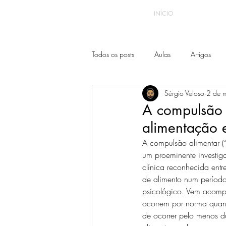
INÍCIO
Todos os posts
Aulas
Artigos
Sérgio Veloso
2 de 
A compulsão 
alimentação e
A compulsão alimentar (
um proeminente investig
clínica reconhecida ent
de alimento num período 
psicológico. Vem acomp
ocorrem por norma quand
de ocorrer pelo menos d