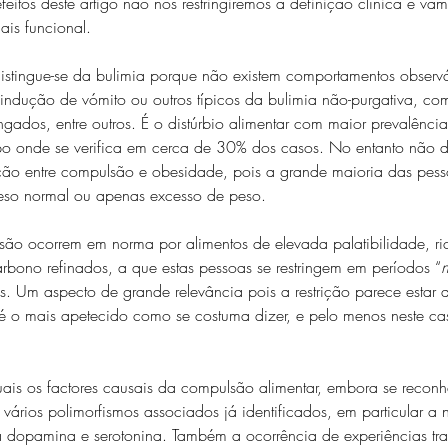
feitos deste artigo não nos restringiremos à definição clínica e va
is funcional.
istingue-se da bulimia porque não existem comportamentos observá
ução de vómito ou outros típicos da bulimia não-purgativa, com
ngados, entre outros. É o distúrbio alimentar com maior prevalência
po onde se verifica em cerca de 30% dos casos. No entanto não 
ção entre compulsão e obesidade, pois a grande maioria das pess
so normal ou apenas excesso de peso.
ão ocorrem em norma por alimentos de elevada palatibilidade, ri
rbono refinados, a que estas pessoas se restringem em períodos “
s. Um aspecto de grande relevância pois a restrição parece estar 
é o mais apetecido como se costuma dizer, e pelo menos neste c
ais os factores causais da compulsão alimentar, embora se reco
vários polimorfismos associados já identificados, em particular a n
dopamina e serotonina. Também a ocorrência de experiências tra