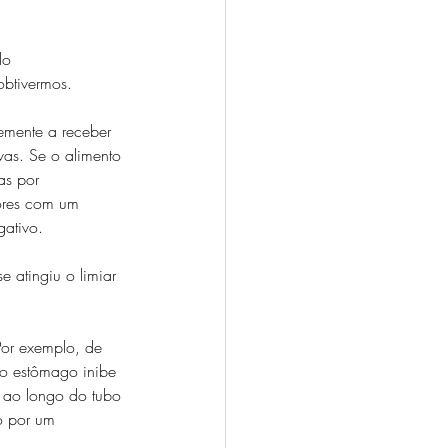
lo 
obtivermos.
mente a receber 
vas. Se o alimento 
as por 
ores com um 
gativo.
 atingiu o limiar 
Por exemplo, de 
do estômago inibe 
a ao longo do tubo 
o por um 