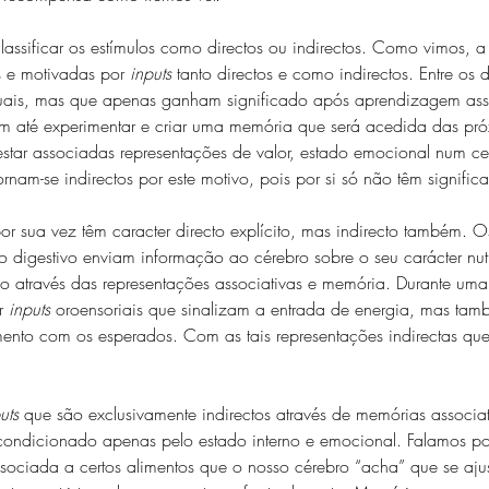
sificar os estímulos como directos ou indirectos. Como vimos, a 
 e motivadas por 
inputs
 tanto directos e como indirectos. Entre os 
visuais, mas que apenas ganham significado após aprendizagem as
m até experimentar e criar uma memória que será acedida das pró
tar associadas representações de valor, estado emocional num c
am-se indirectos por este motivo, pois por si só não têm signific
por sua vez têm caracter directo explícito, mas indirecto também. O
o digestivo enviam informação ao cérebro sobre o seu carácter nut
o através das representações associativas e memória. Durante uma
r 
inputs
 oroensoriais que sinalizam a entrada de energia, mas t
imento com os esperados. Com as tais representações indirectas qu
uts
 que são exclusivamente indirectos através de memórias associa
condicionado apenas pelo estado interno e emocional. Falamos p
ociada a certos alimentos que o nosso cérebro “acha” que se aj