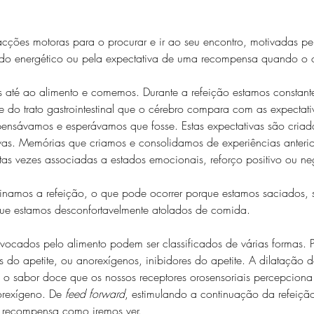
acções motoras para o procurar e ir ao seu encontro, motivadas pe
ado energético ou pela expectativa de uma recompensa quando o 
té ao alimento e comemos. Durante a refeição estamos constante
e do trato gastrointestinal que o cérebro compara com as expectati
pensávamos e esperávamos que fosse. Estas expectativas são criad
ivas. Memórias que criamos e consolidamos de experiências anteri
as vezes associadas a estados emocionais, reforço positivo ou ne
minamos a refeição, o que pode ocorrer porque estamos saciados, se
que estamos desconfortavelmente atolados de comida. 
nvocados pelo alimento podem ser classificados de várias formas. 
s do apetite, ou anorexígenos, inibidores do apetite. A dilatação 
o, o sabor doce que os nossos receptores orosensoriais percepcion
orexígeno. De 
feed forward
, estimulando a continuação da refeiçã
recompensa como iremos ver.