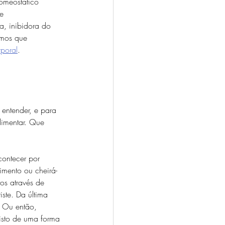
omeostático 
e 
, inibidora do 
smos que 
poral
.
entender, e para 
imentar. Que 
contecer por 
imento ou cheirá-
tos através de 
ste. Da última 
. Ou então, 
isto de uma forma 