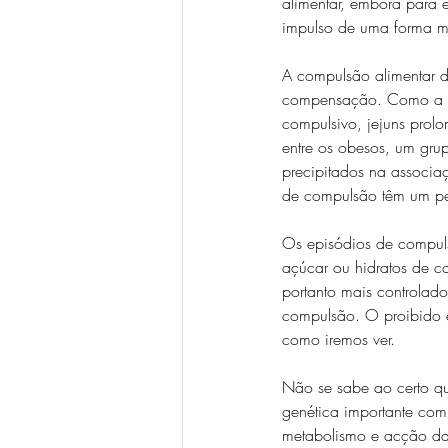
alimentar, embora para e
impulso de uma forma ma
A compulsão alimentar d
compensação. Como a ind
compulsivo, jejuns prolo
entre os obesos, um gru
precipitados na associa
de compulsão têm um pe
Os episódios de compuls
açúcar ou hidratos de ca
portanto mais controlado
compulsão. O proibido 
como iremos ver.
Não se sabe ao certo qu
genética importante com 
metabolismo e acção da 