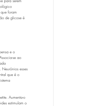
que para serem 
iológico 
 que foram 
ão de glicose é 
pensa e o 
Associa-se ao 
vada 
. Neurónios esses 
tral que é o 
istema 
tite. Aumenta-o 
ides estimulam o 