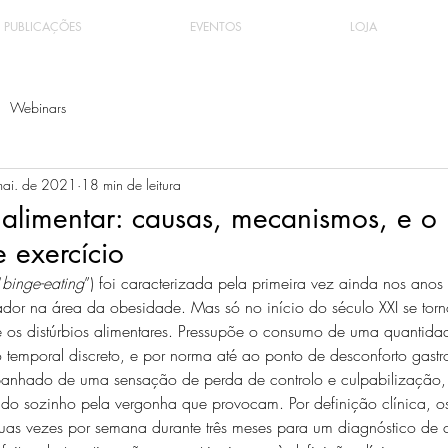
PUBLICAÇÕES
EVENTOS
LOJA
Webinars
mai. de 2021
18 min de leitura
alimentar: causas, mecanismos, e o
 exercício
“
binge-eating
”) foi caracterizada pela primeira vez ainda nos anos
ador na área da obesidade. Mas só no início do século XXI se tor
re os distúrbios alimentares. Pressupõe o consumo de uma quantida
temporal discreto, e por norma até ao ponto de desconforto gastroi
anhado de uma sensação de perda de controlo e culpabilização, 
o sozinho pela vergonha que provocam. Por definição clínica, os
uas vezes por semana durante três meses para um diagnóstico de