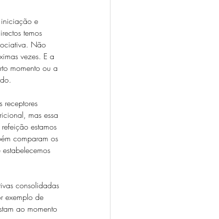
iniciação e 
directos temos 
sociativa. Não 
ximas vezes. E a 
erto momento ou a 
ado.
s receptores 
ricional, mas essa 
 refeição estamos 
ambém comparam os 
e estabelecemos 
tivas consolidadas 
or exemplo de 
ustam ao momento 