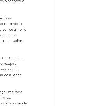
mos olhar para o 
veis de 
o o exercício 
, particularmente 
devemos ser 
oas que sofrem 
cos em gordura, 
non-binge
”, 
associada à 
aso com razão 
nheça uma base 
ível do 
umáticas durante 