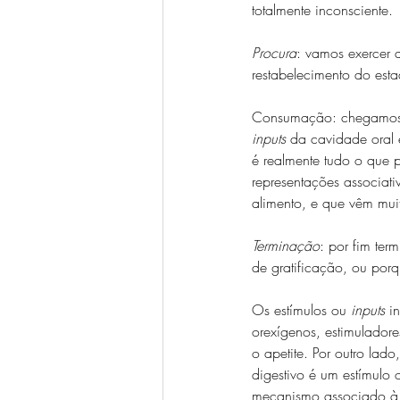
totalmente inconsciente.
Procura
: vamos exercer 
restabelecimento do est
Consumação: chegamos a
inputs
 da cavidade oral 
é realmente tudo o que 
representações associat
alimento, e que vêm muit
Terminação
: por fim ter
de gratificação, ou por
Os estímulos ou 
inputs
 i
orexígenos, estimuladore
o apetite. Por outro lad
digestivo é um estímulo 
mecanismo associado à 