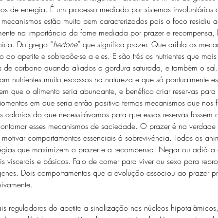
mos de energia. É um processo mediado por sistemas involuntários
 mecanismos estão muito bem caracterizados pois o foco residiu a
amente na importância da fome mediada por prazer e recompensa,
ica. Do grego “
hedone
” que significa prazer. Que dribla os meca
o do apetite e sobrepõe-se a eles. E são três os nutrientes que mai
s de carbono quando aliados a gordura saturada, e também o sal
riam nutrientes muito escassos na natureza e que só pontualmente es
 em que o alimento seria abundante, e benéfico criar reservas para
omentos em que seria então positivo termos mecanismos que nos f
s calorias do que necessitávamos para que essas reservas fossem c
contornar esses mecanismos de saciedade. O prazer é na verdad
 motivar comportamentos essenciais à sobrevivência. Todos os ani
gias que maximizem o prazer e a recompensa. Negar ou adiá-la c
s viscerais e básicos. Falo de comer para viver ou sexo para reprod
 genes. Dois comportamentos que a evolução associou ao prazer p
sivamente. 
ais reguladores do apetite a sinalização nos núcleos hipotalâmicos,