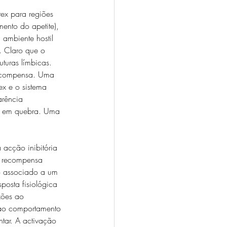
tex para regiões 
ento do apetite), 
 ambiente hostil 
. Claro que o 
uturas límbicas. 
recompensa. Uma 
x e o sistema 
arência 
s em quebra. Uma 
acção inibitória 
a recompensa 
to associado a um 
posta fisiológica 
xões ao 
a ao comportamento 
ntar. A activação 