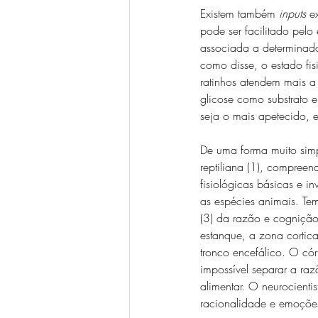
Existem também 
inputs
 e
pode ser facilitado pel
associada a determinado
como disse, o estado fi
ratinhos atendem mais a
glicose como substrato e
seja o mais apetecido, e
De uma forma muito simp
reptiliana (1), compree
fisiológicas básicas e i
as espécies animais. Te
(3) da razão e cogniçã
estanque, a zona cortica
tronco encefálico. O cór
impossível separar a ra
alimentar. O neurocient
racionalidade e emoções