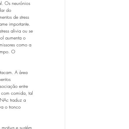
al. Os neurónios 
lar do 
entos de stress 
ame importante. 
ess alivia ou se 
sol aumenta o 
missores como a 
campo. O 
tacam. A área 
mentos 
sociação entre 
 com comida, tal 
 NAc traduz a 
va o tronco 
 motiva e sustém. 