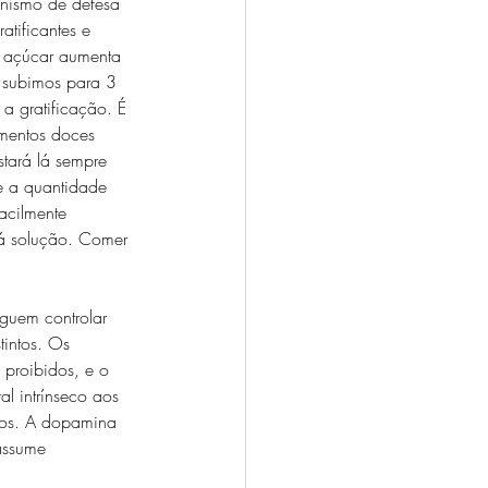
anismo de defesa 
tificantes e 
 açúcar aumenta 
 subimos para 3 
a gratificação. É 
mentos doces 
tará lá sempre 
e a quantidade 
acilmente 
rá solução. Comer 
guem controlar 
tintos. Os 
 proibidos, e o 
l intrínseco aos 
dos. A dopamina 
assume 