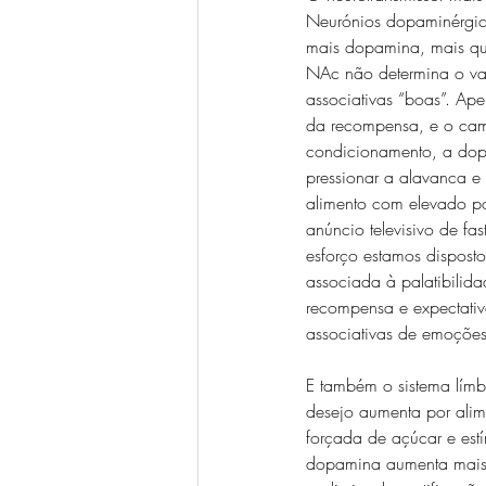
Neurónios dopaminérgic
mais dopamina, mais que
NAc não determina o val
associativas “boas”. Ape
da recompensa, e o cami
condicionamento, a dop
pressionar a alavanca e
alimento com elevado p
anúncio televisivo de f
esforço estamos disposto
associada à palatibilid
recompensa e expectativ
associativas de emoções 
E também o sistema límb
desejo aumenta por alim
forçada de açúcar e est
dopamina aumenta mais 