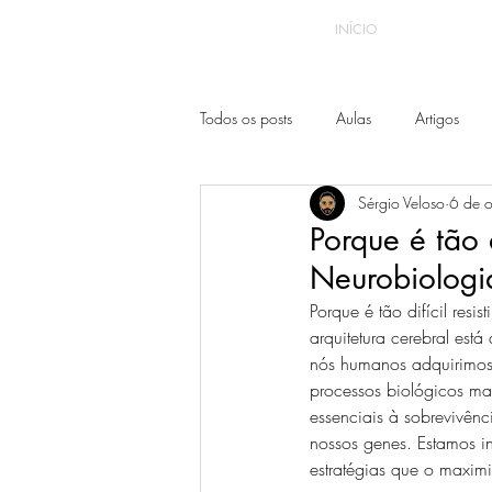
INÍCIO
Todos os posts
Aulas
Artigos
Sérgio Veloso
6 de 
Porque é tão d
Neurobiologi
Porque é tão difícil resist
arquitetura cerebral es
nós humanos adquirimos 
processos biológicos ma
essenciais à sobrevivênc
nossos genes. Estamos i
estratégias que o maxim