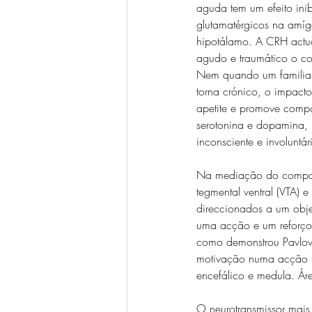
aguda tem um efeito inib
glutamatérgicos na amíg
hipotálamo. A CRH actua
agudo e traumático o co
Nem quando um familiar 
torna crónico, o impacto
apetite e promove compo
serotonina e dopamina, 
inconsciente e involunt
Na mediação do comport
tegmental ventral (VTA) 
direccionados a um obje
uma acção e um reforço
como demonstrou Pavlov
motivação numa acção mot
encefálico e medula. Áre
O neurotransmissor mais