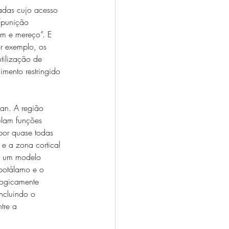
dadas cujo acesso 
/punição 
em e mereço”. E 
r exemplo, os 
tilização de 
imento restringido 
an. A região 
ulam funções 
 por quase todas 
e a zona cortical 
m um modelo 
ipotálamo e o 
logicamente 
ncluindo o 
tre a 