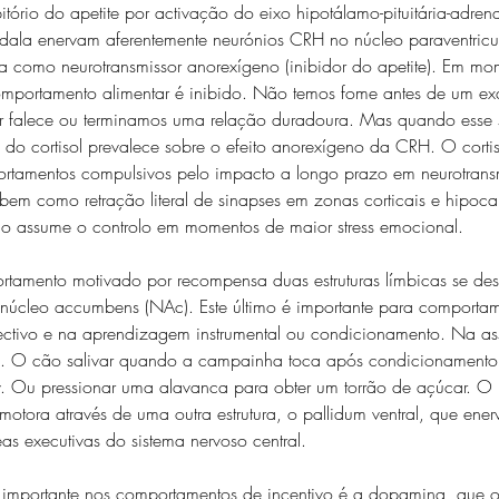
itório do apetite por activação do eixo hipotálamo-pituitária-adren
dala enervam aferentemente neurónios CRH no núcleo paraventricu
 como neurotransmissor anorexígeno (inibidor do apetite). Em mom
mportamento alimentar é inibido. Não temos fome antes de um ex
falece ou terminamos uma relação duradoura. Mas quando esse str
 do cortisol prevalece sobre o efeito anorexígeno da CRH. O corti
rtamentos compulsivos pelo impacto a longo prazo em neurotrans
bem como retração literal de sinapses em zonas corticais e hipo
ário assume o controlo em momentos de maior stress emocional.
amento motivado por recompensa duas estruturas límbicas se des
e núcleo accumbens (NAc). Este último é importante para comporta
ctivo e na aprendizagem instrumental ou condicionamento. Na as
. O cão salivar quando a campainha toca após condicionamento
. Ou pressionar uma alavanca para obter um torrão de açúcar. O
ora através de uma outra estrutura, o pallidum ventral, que ener
as executivas do sistema nervoso central.
 importante nos comportamentos de incentivo é a dopamina, que o