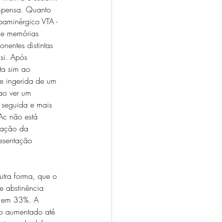
mpensa. Quanto 
aminérgico VTA - 
 e memórias 
nentes distintas 
si. Após 
a sim ao 
e ingerida de um 
ao ver um 
 seguida e mais 
Ac não está 
pação da 
resentação 
utra forma, que o 
e abstinência 
a em 33%. A 
o aumentado até 