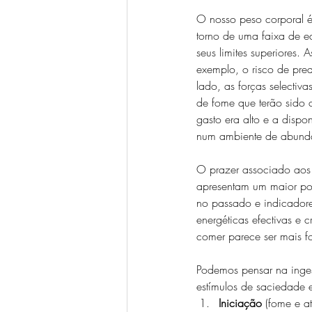
O nosso peso corporal é 
torno de uma faixa de e
seus limites superiores.
exemplo, o risco de pre
lado, as forças selectiv
de fome que terão sido 
gasto era alto e a dispo
num ambiente de abundânc
O prazer associado aos 
apresentam um maior pod
no passado e indicadore
energéticas efectivas e 
comer parece ser mais fo
Podemos pensar na inges
estímulos de saciedade e
Iniciação
 (fome e a