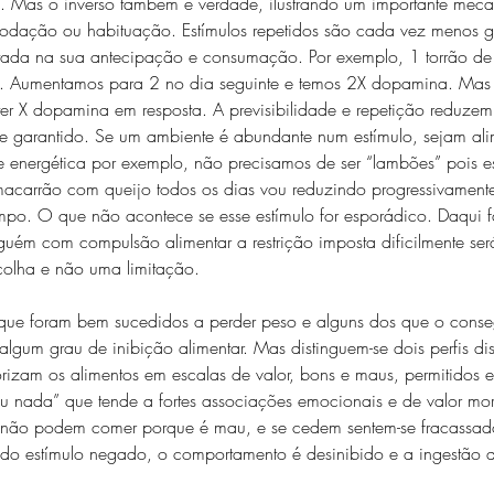
ão. Mas o inverso também é verdade, ilustrando um importante mec
odação ou habituação. Estímulos repetidos são cada vez menos gra
tada na sua antecipação e consumação. Por exemplo, 1 torrão de
. Aumentamos para 2 no dia seguinte e temos 2X dopamina. Mas
er X dopamina em resposta. A previsibilidade e repetição reduzem 
 garantido. Se um ambiente é abundante num estímulo, sejam ali
 energética por exemplo, não precisamos de ser “lambões” pois es
acarrão com queijo todos os dias vou reduzindo progressivament
mpo. O que não acontece se esse estímulo for esporádico. Daqui f
uém com compulsão alimentar a restrição imposta dificilmente se
colha e não uma limitação.
que foram bem sucedidos a perder peso e alguns dos que o conse
lgum grau de inibição alimentar. Mas distinguem-se dois perfis dis
orizam os alimentos em escalas de valor, bons e maus, permitidos e
 ou nada” que tende a fortes associações emocionais e de valor mora
 não podem comer porque é mau, e se cedem sentem-se fracassa
do estímulo negado, o comportamento é desinibido e a ingestão 
 