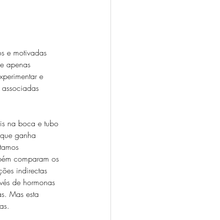
os e motivadas 
que apenas 
perimentar e 
 associadas 
ais na boca e tubo 
a que ganha 
stamos 
ambém comparam os 
ões indirectas 
avés de hormonas 
as. Mas esta 
as. 