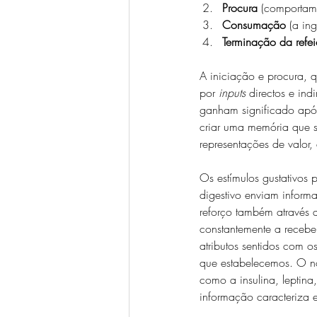
Procura
 (comportam
Consumação
 (a in
Terminação da refe
A iniciação e procura, 
por 
inputs
 directos e ind
ganham significado após
criar uma memória que s
representações de valo
Os estímulos gustativos 
digestivo enviam inform
reforço também através 
constantemente a recebe
atributos sentidos com 
que estabelecemos. O no
como a insulina, leptina,
informação caracteriza e