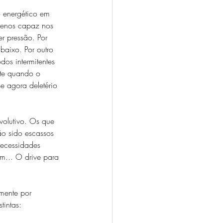
o energético em 
 menos capaz nos 
r pressão. Por 
aixo. Por outro 
os intermitentes 
nte quando o 
e agora deletério 
olutivo. Os que 
ão sido escassos 
necessidades 
em... O drive para 
mente por 
tintas: