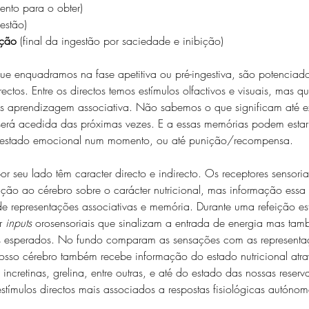
ento para o obter)
gestão)
ição
 (final da ingestão por saciedade e inibição)
que enquadramos na fase apetitiva ou pré-ingestiva, são potenciad
irectos. Entre os directos temos estímulos olfactivos e visuais, mas 
 aprendizagem associativa. Não sabemos o que significam até ex
erá acedida das próximas vezes. E a essas memórias podem estar
r, estado emocional num momento, ou até punição/recompensa. 
por seu lado têm caracter directo e indirecto. Os receptores sensori
ação ao cérebro sobre o carácter nutricional, mas informação ess
de representações associativas e memória. Durante uma refeição e
r 
inputs
 orosensoriais que sinalizam a entrada de energia mas t
os esperados. No fundo comparam as sensações com as representaç
sso cérebro também recebe informação do estado nutricional atr
 incretinas, grelina, entre outras, e até do estado das nossas reserv
stímulos directos mais associados a respostas fisiológicas autónom