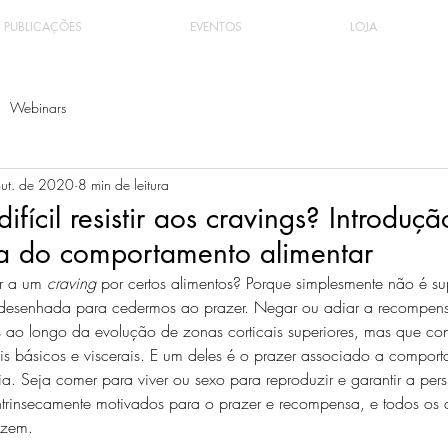
PUBLICAÇÕES
EVENTOS
LOJA
Webinars
out. de 2020
8 min de leitura
ifícil resistir aos cravings? Introduçã
a do comportamento alimentar
ir a um 
craving
 por certos alimentos? Porque simplesmente não é su
tá desenhada para cedermos ao prazer. Negar ou adiar a recompe
ao longo da evolução de zonas corticais superiores, mas que cont
is básicos e viscerais. E um deles é o prazer associado a comport
ia. Seja comer para viver ou sexo para reproduzir e garantir a pers
ntrinsecamente motivados para o prazer e recompensa, e todos os
izem.