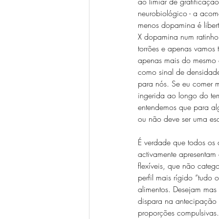
ao limiar de gratificaç
neurobiológico - a acom
menos dopamina é liber
X dopamina num ratinho
torrões e apenas vamos t
apenas mais do mesmo e
como sinal de densidade
para nós. Se eu comer m
ingerida ao longo do te
entendemos que para alg
ou não deve ser uma es
É verdade que todos os 
activamente apresentam a
flexíveis, que não categ
perfil mais rígido “tudo
alimentos. Desejam mas
dispara na antecipação 
proporções compulsivas.