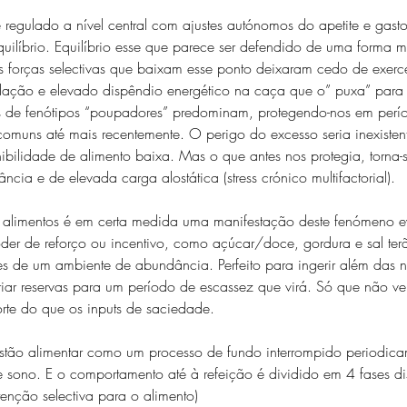
regulado a nível central com ajustes autónomos do apetite e gast
quilíbrio. Equilíbrio esse que parece ser defendido de uma forma
 As forças selectivas que baixam esse ponto deixaram cedo de exerce
dação e elevado dispêndio energético na caça que o” puxa” para b
as de fenótipos “poupadores” predominam, protegendo-nos em períod
comuns até mais recentemente. O perigo do excesso seria inexiste
nibilidade de alimento baixa. Mas o que antes nos protegia, torna-s
ia e de elevada carga alostática (stress crónico multifactorial).
alimentos é em certa medida uma manifestação deste fenómeno ev
er de reforço ou incentivo, como açúcar/doce, gordura e sal ter
s de um ambiente de abundância. Perfeito para ingerir além das 
criar reservas para um período de escassez que virá. Só que não v
rte do que os inputs de saciedade. 
tão alimentar como um processo de fundo interrompido periodica
 sono. E o comportamento até à refeição é dividido em 4 fases dis
tenção selectiva para o alimento)