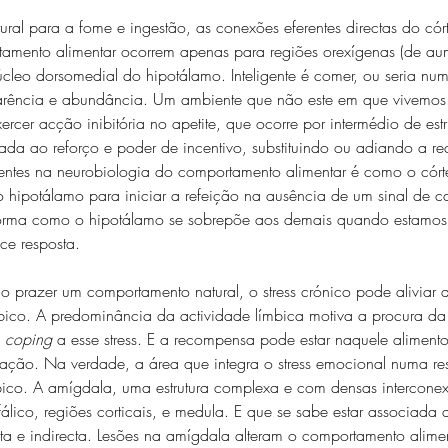
tural para a fome e ingestão, as conexões eferentes directas do cór
amento alimentar ocorrem apenas para regiões orexígenas (de aum
cleo dorsomedial do hipotálamo. Inteligente é comer, ou seria num
carência e abundância. Um ambiente que não este em que vivemos
xercer acção inibitória no apetite, que ocorre por intermédio de estr
ada ao reforço e poder de incentivo, substituindo ou adiando a 
nentes na neurobiologia do comportamento alimentar é como o córte
 hipotálamo para iniciar a refeição na ausência de um sinal de c
orma como o hipotálamo se sobrepõe aos demais quando estamo
ce resposta.
prazer um comportamento natural, o stress crónico pode aliviar a 
mbico. A predominância da actividade límbica motiva a procura d
 
coping
 a esse stress. E a recompensa pode estar naquele alimen
ficação. Na verdade, a área que integra o stress emocional numa res
mbico. A amígdala, uma estrutura complexa e com densas intercone
álico, regiões corticais, e medula. E que se sabe estar associad
cta e indirecta. Lesões na amígdala alteram o comportamento alime