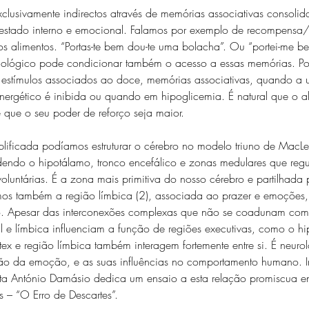
xclusivamente indirectos através de memórias associativas consoli
o estado interno e emocional. Falamos por exemplo de recompensa
s alimentos. “Portas-te bem dou-te uma bolacha”. Ou “portei-me b
siológico pode condicionar também o acesso a essas memórias. Po
 estímulos associados ao doce, memórias associativas, quando a u
nergético é inibida ou quando em hipoglicemia. É natural que o al
 que o seu poder de reforço seja maior.
lificada podíamos estruturar o cérebro no modelo triuno de MacLe
ndendo o hipotálamo, tronco encefálico e zonas medulares que reg
nvoluntárias. É a zona mais primitiva do nosso cérebro e partilhada
mos também a região límbica (2), associada ao prazer e emoções, 
o. Apesar das interconexões complexas que não se coadunam co
l e límbica influenciam a função de regiões executivas, como o h
tex e região límbica também interagem fortemente entre si. É neuro
zão da emoção, e as suas influências no comportamento humano. I
ista António Damásio dedica um ensaio a esta relação promiscua en
 – “O Erro de Descartes”.