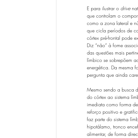
E para ilustrar o 
drive
 na
que controlam o comport
como a zona lateral e nú
que cicla períodos de 
córtex pré-frontal pode e
Diz “não” à fome associ
das questões mais perti
límbico se sobrepõem ao
energética. Da mesma f
pergunta que ainda care
Mesmo sendo a busca do 
do córtex ao sistema lí
imediata como forma de
reforço positivo e grati
faz parte do sistema lí
hipotálamo, tronco encef
alimentar, de forma dire