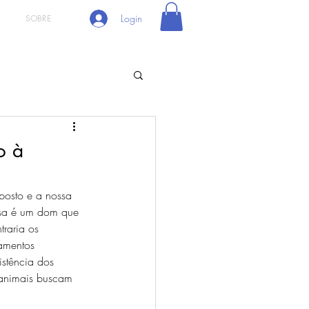
Login
SOBRE
o à
posto e a nossa 
nsa é um dom que 
raria os 
amentos 
istência dos 
 animais buscam 