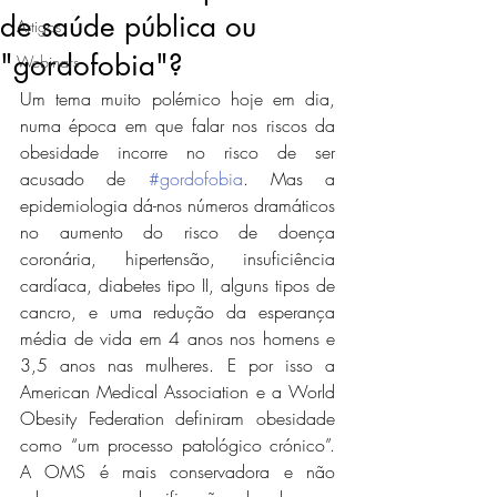
de saúde pública ou
Artigos
"gordofobia"?
Webinars
Um tema muito polémico hoje em dia, 
numa época em que falar nos riscos da 
obesidade incorre no risco de ser 
acusado de 
#gordofobia
. Mas a 
epidemiologia dá-nos números dramáticos 
no aumento do risco de doença 
coronária, hipertensão, insuficiência 
cardíaca, diabetes tipo II, alguns tipos de 
cancro, e uma redução da esperança 
média de vida em 4 anos nos homens e 
3,5 anos nas mulheres. E por isso a 
American Medical Association e a World 
Obesity Federation definiram obesidade 
como “um processo patológico crónico”. 
A OMS é mais conservadora e não 