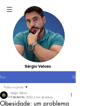
Sérgio Veloso
Post
Todos os posts
Sérgio Veloso
Todos os posts
7 de fev. de 2022
2 min de leitura
Obesidade: um problema
Aulas