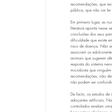
recomendações, que rec
pública, que não vai ler
Em primeiro lugar, as n
literatura aponta nesse
conclusões dos seus pain
dificuldade que existe 
risco de doença. Não ser
associam os edulcorante
animais que sugerem alt
resposta do sistema nerv
microbiota que ninguém
recomendações, não deve
não podem ser confundid
De facto, os estudos de
adoçantes artificiais. 
controlados revelam uma
homeostase glicémica, e