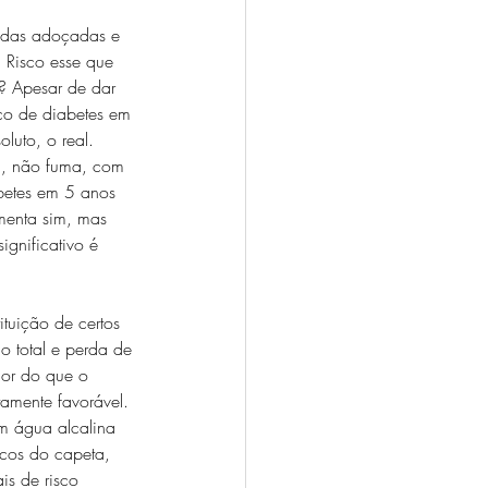
idas adoçadas e 
 Risco esse que 
? Apesar de dar 
co de diabetes em 
luto, o real. 
a, não fuma, com 
betes em 5 anos 
umenta sim, mas 
ignificativo é 
uição de certos 
o total e perda de 
ior do que o 
tamente favorável. 
om água alcalina 
icos do capeta, 
is de risco 