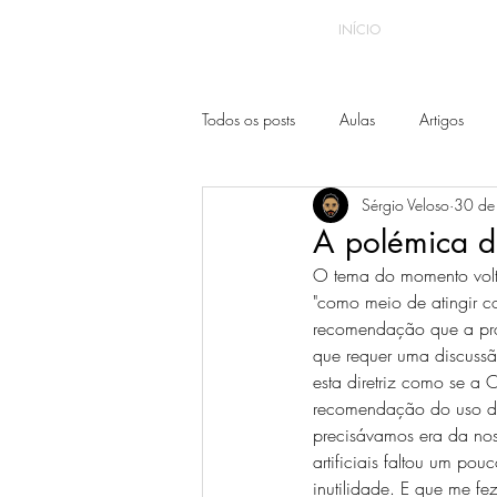
INÍCIO
Todos os posts
Aulas
Artigos
Sérgio Veloso
30 de
A polémica do
O tema do momento volta
"como meio de atingir c
recomendação que a pró
que requer uma discussã
esta diretriz como se a
recomendação do uso d
precisávamos era da no
artificiais faltou um pou
inutilidade. E que me fe