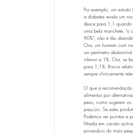
Por exemplo, um estudo
a diabetes revela um ri
desce para 1,1 quando s
uma bela manchete, "o c
90%", não é tão dramátic
Ora, um homem com menos
um perímetro abdominal 
inferior a 1%. Ora, se b
para 1,1%. Riscos relati
sempre clinicamente rele
O que a recomendação d
alimentos por alternativ
peso, como sugerem os e
prejuízo. Se estes produ
Podemos ser puristas e p
filtrada em carvão acti
privando-o do mais pequ