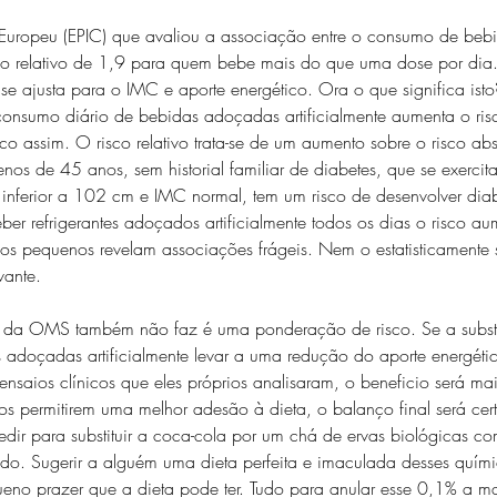
 Europeu (EPIC) que avaliou a associação entre o consumo de beb
sco relativo de 1,9 para quem bebe mais do que uma dose por dia.
e ajusta para o IMC e aporte energético. Ora o que significa isto
onsumo diário de bebidas adoçadas artificialmente aumenta o ris
o assim. O risco relativo trata-se de um aumento sobre o risco abso
 de 45 anos, sem historial familiar de diabetes, que se exercit
inferior a 102 cm e IMC normal, tem um risco de desenvolver dia
eber refrigerantes adoçados artificialmente todos os dias o risco a
vos pequenos revelam associações frágeis. Nem o estatisticamente s
vante.
a OMS também não faz é uma ponderação de risco. Se a substit
as adoçadas artificialmente levar a uma redução do aporte energétic
nsaios clínicos que eles próprios analisaram, o beneficio será ma
tos permitirem uma melhor adesão à dieta, o balanço final será cer
edir para substituir a coca-cola por um chá de ervas biológicas c
vado. Sugerir a alguém uma dieta perfeita e imaculada desses quím
eno prazer que a dieta pode ter. Tudo para anular esse 0,1% a ma