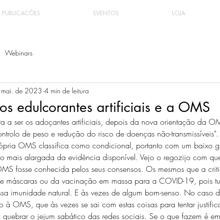
PUBLICAÇÕES
EVENTOS
LOJA
Webinars
 mai. de 2023
4 min de leitura
s edulcorantes artificiais e a OMS
 a ser os adoçantes artificiais, depois da nova orientação da OM
ontrolo de peso e redução do risco de doenças não-transmissíveis"
pria OMS classifica como condicional, portanto com um baixo gr
o mais alargada da evidência disponível. Vejo o regozijo com qu
 OMS fosse conhecida pelos seus consensos. Os mesmos que a crit
e máscaras ou da vacinação em massa para a COVID-19, pois tu
ssa imunidade natural. E às vezes de algum bom-senso. No caso 
co à OMS, que às vezes se sai com estas coisas para tentar justific
z quebrar o jejum sabático das redes sociais. Se o que fazem é emi