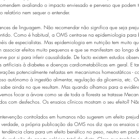
omendem avaliando o impacto enviesado e perverso que podem te
 o relatório nem sequer o entender.
uances de linguagem. Não recomendar não significa que seja preju
 sentido. Como é habitual, a OMS centra-se na epidemiologia para 
éis de especialistas. Mas epidemiologia em nutrição tem muito qu
em associar efeitos muito pequenos e que se manifestam ao longo d
ve por si para inferir causalidade. De facto existem estudos obser
s artificiais à diabetes e doenças cardiometabólicas em geral. E 
erações potencialmente nefastas em mecanismos homeostáticos - con
oso autónomo à ingestão alimentar, regulação da glicemia, etc. O
 sabe ainda no que resultam. Mas quando olhamos para a evidênc
mos focar a árvore como se de toda a floresta se tratasse Mecan
os com desfechos. Os ensaios clínicos mostram o seu efeito? Nã
 intervenção controlados em humanos não sugerem um efeito prejudi
Na verdade, a própria publicação da OMS nos diz que os ensaios cl
 tendência clara para um efeito benéfico no peso, neutro em parâ
 de redução do aporte calórico total da dieta. Claro que também 