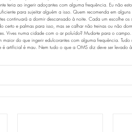
te teria ao ingerir adoçantes com alguma frequência. Eu não esto
o suficiente para sujeitar alguém a isso. Quem recomenda em algun
tes continuará a dormir descansado à noite. Cada um escolhe os s
o certo e palmas para isso, mas se calhar não treinas ou não dor
ares. Vives numa cidade com o ar poluído? Muda-te para o campo.
m maior do que ingerir edulcorantes com alguma frequência. Tudo
 é artificial é mau. Nem tudo o que a OMS diz deve ser levado à l