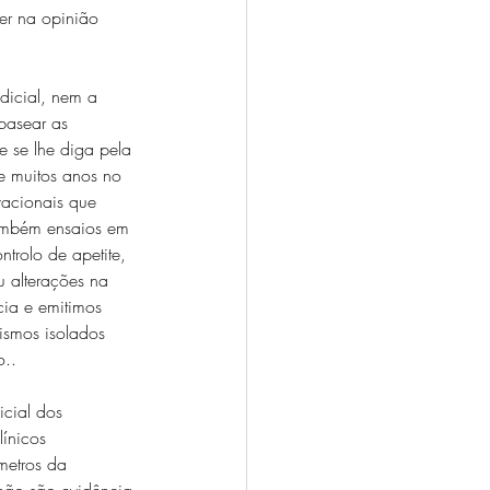
r na opinião 
dicial, nem a 
basear as 
e se lhe diga pela 
e muitos anos no 
vacionais que 
também ensaios em 
trolo de apetite, 
u alterações na 
ia e emitimos 
ismos isolados 
o..
cial dos 
ínicos 
metros da 
não são evidência 