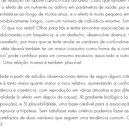
 o efeito de um nutriente ou aditivo em parâmetros de saúde, por 
anifesta-se ao longo de muitos anos, e o efeito é muito pequeno e
 proibitivamente longos, com um número de indivíduos enorme. Si
r. O que nos resta? Olhar para trás e tentar encontrar associações e
edulcorantes com frequência, e um desfecho, desenvolver doença
usa-efeito, por mais que se tente anular as variáveis de confundim
 dela deverá também ter um maior consumo como forma de a contr
ico" pode contribuir para um consumo excessivo associado a outro
. Uma relação inversa é também plausível.
dade a partir de estudos observacionais temos de seguir alguns crité
e é tanto maior quanto maior o risco relativo, aumentando a conf
stência e coerência, com reprodução em várias amostras e por dife
ralidade (o efeito vem depois da causa), 4) gradiente biológico (
posição), e 5) plausibilidade, uma base credível para a associaç
provar a hipótese. Sem satisfazer estes critérios podemos fazer 
s artefactos de duas variáveis que seguem uma tendência comum.
s?