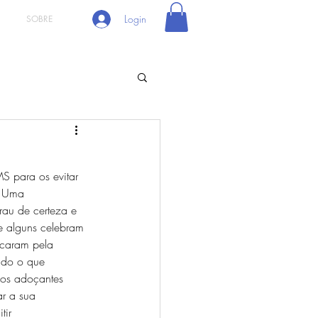
Login
SOBRE
S para os evitar 
. Uma 
au de certeza e 
e alguns celebram 
icaram pela 
do o que 
dos adoçantes 
ar a sua 
tir 