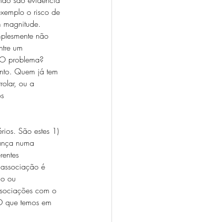
exemplo o risco de 
m magnitude. 
mplesmente não 
ntre um 
. O problema? 
ento. Quem já tem 
olar, ou a 
s 
rios. São estes 1) 
iança numa 
rentes 
a associação é 
ão ou 
associações com o 
 O que temos em 