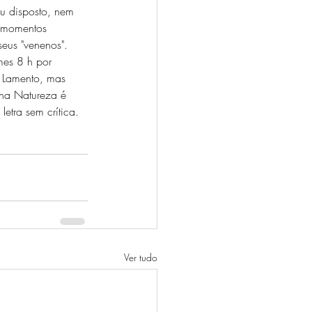
u disposto, nem 
s momentos 
eus "venenos". 
mes 8 h por
 Lamento, mas 
 na Natureza é 
etra sem crítica.
Ver tudo