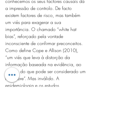
conhecemos os seus factores causais dá 
a impressão de controlo. De facto 
existem factores de risco, mas também 
um viés para exagerar a sua 
importância. O chamado “white hat 
bias”, reforçado pela vontade 
inconsciente de confirmar preconceitos. 
Como define Cope e Allison (2010), 
“um viés que leva à distorção da 
informação baseada na evidência, ao 
serviço do que pode ser considerado um 
fim nobre”. Mas inválido. A 
epidemiologia e os estudos 
observacionais têm o seu valor, que não 
deve ser menosprezado. Na avaliação 
de risco da exposição, que tem de ser 
interpretado ao nível do seu impacto real. 
Um aumento relativo pequeno de um 
risco que já é mínimo torna-se irrelevante. 