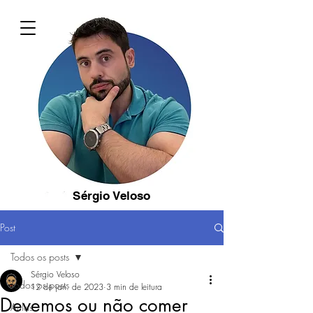
Sérgio Veloso
Post
Todos os posts
Sérgio Veloso
Todos os posts
12 de jan. de 2023
3 min de leitura
Devemos ou não comer
Aulas