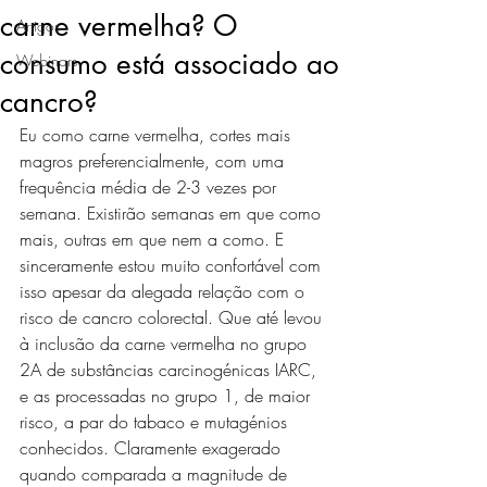
carne vermelha? O
Artigos
consumo está associado ao
Webinars
cancro?
Eu como carne vermelha, cortes mais 
magros preferencialmente, com uma 
frequência média de 2-3 vezes por 
semana. Existirão semanas em que como 
mais, outras em que nem a como. E 
sinceramente estou muito confortável com 
isso apesar da alegada relação com o 
risco de cancro colorectal. Que até levou 
à inclusão da carne vermelha no grupo 
2A de substâncias carcinogénicas IARC, 
e as processadas no grupo 1, de maior 
risco, a par do tabaco e mutagénios 
conhecidos. Claramente exagerado 
quando comparada a magnitude de 