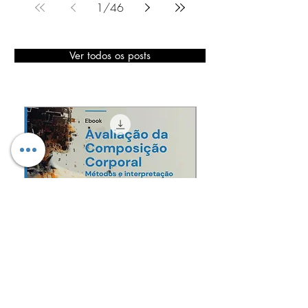
1
/
46
Ver todos os posts
Avaliação da Composição
Bundle 3 ebooks