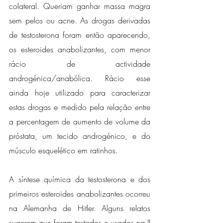
colateral. Queriam ganhar massa magra 
sem pelos ou acne. As drogas derivadas 
de testosterona foram então aparecendo, 
os esteroides anabolizantes, com menor 
rácio de actividade 
androgénica/anabólica. Rácio esse 
ainda hoje utilizado para caracterizar 
estas drogas e medido pela relação entre 
a percentagem de aumento de volume da 
próstata, um tecido androgénico, e do 
músculo esquelético em ratinhos. 
A síntese química da testosterona e dos 
primeiros esteroides anabolizantes ocorreu 
na Alemanha de Hitler. Alguns relatos 
sugerem que foram testados e usados na II 