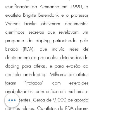
reunificação da Alemanha em 1990, a 
ex-atleta Brigitte Berendonk e o professor 
Werner Franke obtiveram documentos 
científicos secretos que revelavam um 
programa de doping patrocinado pelo 
Estado (RDA), que incluía teses de 
doutoramento e protocolos detalhados de 
doping para atletas, e para evasão ao 
controlo anti-doping. Milhares de atletas 
foram “tratados” com esteroides 
anabolizantes, com enfase em mulheres e 
adolescentes. Cerca de 9 000 de acordo 
com os relatos. Os atletas da RDA deram-
se particularmente bem entre 1972 e 
1990 nos eventos internacionais, e mais 