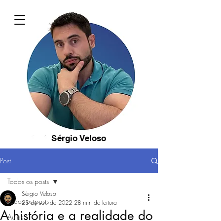
Sérgio Veloso
Post
Todos os posts
Sérgio Veloso
Todos os posts
23 de set. de 2022
28 min de leitura
A história e a realidade do
Aulas