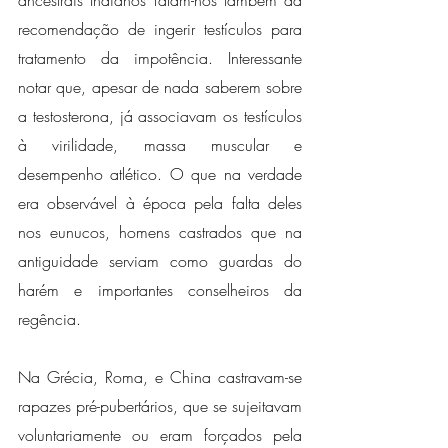
ancestrais Indianos falam-nos também da 
recomendação de ingerir testículos para 
tratamento da impotência. Interessante 
notar que, apesar de nada saberem sobre 
a testosterona, já associavam os testículos 
à virilidade, massa muscular e 
desempenho atlético. O que na verdade 
era observável à época pela falta deles 
nos eunucos, homens castrados que na 
antiguidade serviam como guardas do 
harém e importantes conselheiros da 
regência. 
Na Grécia, Roma, e China castravam-se 
rapazes pré-pubertários, que se sujeitavam 
voluntariamente ou eram forçados pela 