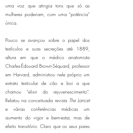
uma voz que atingia tons que só as 
mulheres poderiam, com uma “potência” 
única.
Pouco se avançou sobre o papel dos 
testículos e suas secreções até 1889, 
altura em que o médico anatomista 
Charles-Édouard Brown-Séquard, professor 
em Harvard, administrou nele próprio um 
extrato testicular de cão e boi a que 
chamou “elixir do rejuvenescimento”. 
Relatou na conceituada revista 
The Lancet
e várias conferências médicas um 
aumento do vigor e bem-estar, mas de 
efeito transitório. Claro que os seus pares 