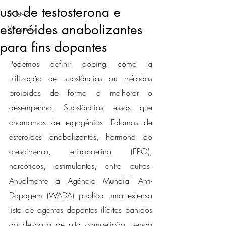
uso de testosterona e
Artigos
esteróides anabolizantes
Webinars
para fins dopantes
Podemos definir doping como a 
utilização de substâncias ou métodos 
proibidos de forma a melhorar o 
desempenho. Substâncias essas que 
chamamos de ergogénios. Falamos de 
esteroides anabolizantes, hormona do 
crescimento, eritropoetina (EPO), 
narcóticos, estimulantes, entre outros. 
Anualmente a Agência Mundial Anti-
Dopagem (WADA) publica uma extensa 
lista de agentes dopantes ilícitos banidos 
do desporto de alta competição, sendo 