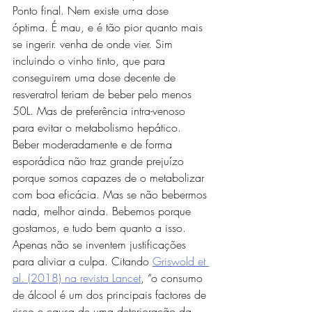
Ponto final. Nem existe uma dose 
óptima. É mau, e é tão pior quanto mais 
se ingerir. venha de onde vier. Sim 
incluindo o vinho tinto, que para 
conseguirem uma dose decente de 
resveratrol teriam de beber pelo menos 
50L. Mas de preferência intra-venoso 
para evitar o metabolismo hepático. 
Beber moderadamente e de forma 
esporádica não traz grande prejuízo 
porque somos capazes de o metabolizar 
com boa eficácia. Mas se não bebermos 
nada, melhor ainda. Bebemos porque 
gostamos, e tudo bem quanto a isso. 
Apenas não se inventem justificações 
para aliviar a culpa. Citando 
Griswold et 
al. (2018) na revista Lancet
, “o consumo 
de álcool é um dos principais factores de 
risco e causa de uma deterioração da 