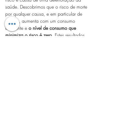
saúde. Descobrimos que o risco de morte 
por qualquer causa, e em particular de 
cancro, aumenta com um consumo 
crescente e
 o nível de consumo que 
minimiza o risco é zero
. Estes resultados 
sugerem que as políticas deverão ser 
revistas a nível Mundial, com foco na 
redução do consumo a nível 
populacional”. 
"Ah mas uma cerveja ou duas não faz 
mal". Tudo certo. Mas bem é que não faz 
de certeza, nem te ajuda a emagrecer.
Artigos