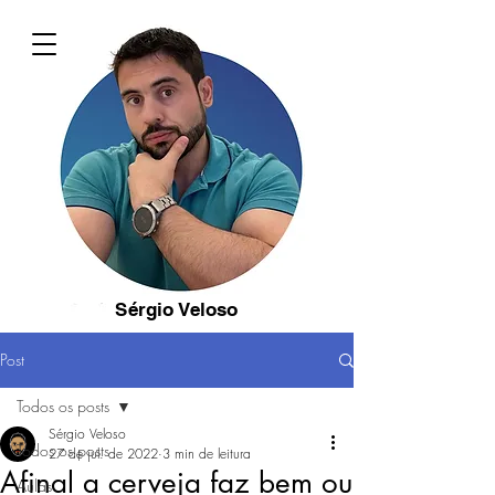
Sérgio Veloso
Post
Todos os posts
Sérgio Veloso
Todos os posts
27 de jul. de 2022
3 min de leitura
Afinal a cerveja faz bem ou
Aulas