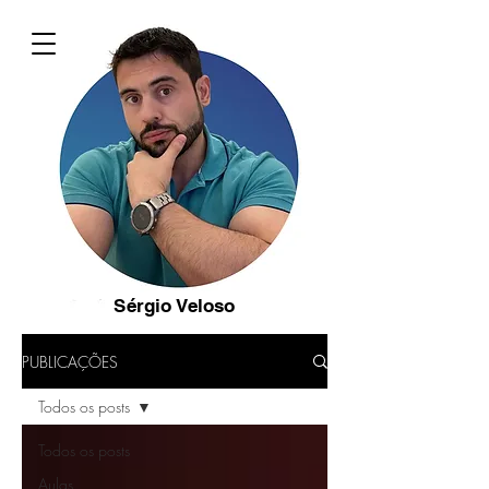
Sérgio Veloso
PUBLICAÇÕES
Todos os posts
Todos os posts
Aulas