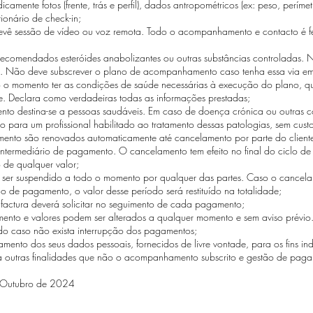
amente fotos (frente, trás e perfil), dados antropométricos (ex: peso, perímetr
ionário de check-in;
evê sessão de vídeo ou voz remota. Todo o acompanhamento e contacto é f
ecomendados esteróides anabolizantes ou outras substâncias controladas.
o. Não deve subscrever o plano de acompanhamento caso tenha essa via em
o o momento ter as condições de saúde necessárias à execução do plano, que
e. Declara como verdadeiras todas as informações prestadas;
o destina-se a pessoas saudáveis. Em caso de doença crónica ou outras c
 para um profissional habilitado ao tratamento dessas patologias, sem cust
nto são renovados automaticamente até cancelamento por parte do cliente
u intermediário de pagamento. O cancelamento tem efeito no final do ciclo d
o de qualquer valor;
r suspendido a todo o momento por qualquer das partes. Caso o cancela
lo de pagamento, o valor desse período será restituído na totalidade;
factura deverá solicitar no seguimento de cada pagamento;
to e valores podem ser alterados a qualquer momento e sem aviso prévio.
ado caso não exista interrupção dos pagamentos;
tamento dos seus dados pessoais, fornecidos de livre vontade, para os fins i
a outras finalidades que não o acompanhamento subscrito e gestão de paga
e Outubro de 2024