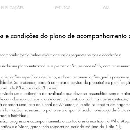
PUBLICAÇÕES
EVENTOS
LOJA
os e condições do plano de acompanhamento o
acompanhamento online está a aceitar os seguintes termos e condições:
nclui um plano nutricional e suplementação, se necessário, com base numa 
 orientações específicas de treino, embora recomendações gerais possam ser
lidade). Se pretender, poderá contratar o serviço de prescrição e planificaç
cional de 85 euros cada 3 meses;
á enviado um questionário de avaliação que deve ser preenchido com o maio
le contidas são confidenciais e o seu uso limitado ao fim a que se destinam;
rá cobrada uma taxa adicional de 25 euros, que não se repetirá em pagame
 informação necessária, o plano será disponibilizado no espaço de 3 dias 
ada e individual;
esão, progresso e acompanhamento o contacto será mantido via WhatsApp. 
stões e dúvidas, garantindo resposta no período máximo de 1 dia útil;