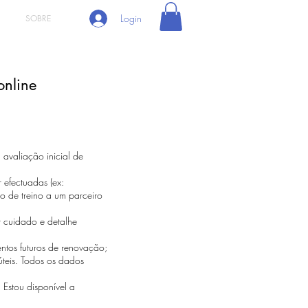
Login
SOBRE
nline
avaliação inicial de
 efectuadas (ex:
ão de treino a um parceiro
r cuidado e detalhe
ntos futuros de renovação;
úteis. Todos os dados
Estou disponível a