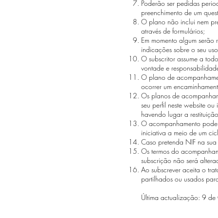
Poderão ser pedidas periodic
preenchimento de um quest
O plano não inclui nem pr
através de formulários;
Em momento algum serão r
indicações sobre o seu us
O subscritor assume a tod
vontade e responsabilidad
O plano de acompanhament
ocorrer um encaminhamento
Os planos de acompanhame
seu perfil neste website o
havendo lugar a restituiçã
O acompanhamento pode se
iniciativa a meio de um cic
Caso pretenda NIF na sua 
Os termos do acompanhamen
subscrição não será alter
Ao subscrever aceita o tra
partilhados ou usados par
Última actualização: 9 d