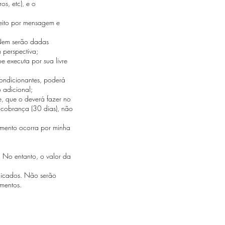
os, etc), e o
eito por mensagem e
 Nem serão dadas
 perspectiva;
 executa por sua livre
ondicionantes, poderá
o adicional;
, que o deverá fazer no
e cobrança (30 dias), não
mento ocorra por minha
 No entanto, o valor da
ndicados. Não serão
mentos.