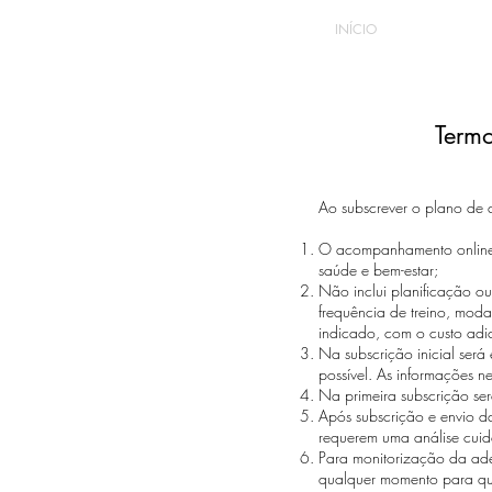
INÍCIO
Term
Ao subscrever o plano de 
O acompanhamento online i
saúde e bem-estar;
Não inclui planificação ou
frequência de treino, moda
indicado, com o custo adi
Na subscrição inicial ser
possível. As informações ne
Na primeira subscrição se
Após subscrição e envio da
requerem uma análise cuid
Para monitorização da ad
qualquer momento para que