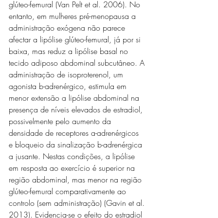
glúteo-femural (Van Pelt et al. 2006). No 
entanto, em mulheres pré-menopausa a 
administração exógena não parece 
afectar a lipólise glúteo-femural, já por si 
baixa, mas reduz a lipólise basal no 
tecido adiposo abdominal subcutâneo. A 
administração de isoproterenol, um 
agonista b-adrenérgico, estimula em 
menor extensão a lipólise abdominal na 
presença de níveis elevados de estradiol, 
possivelmente pelo aumento da 
densidade de receptores a-adrenérgicos 
e bloqueio da sinalização b-adrenérgica 
a jusante. Nestas condições, a lipólise 
em resposta ao exercício é superior na 
região abdominal, mas menor na região 
glúteo-femural comparativamente ao 
controlo (sem administração) (Gavin et al. 
2013). Evidencia-se o efeito do estradiol 