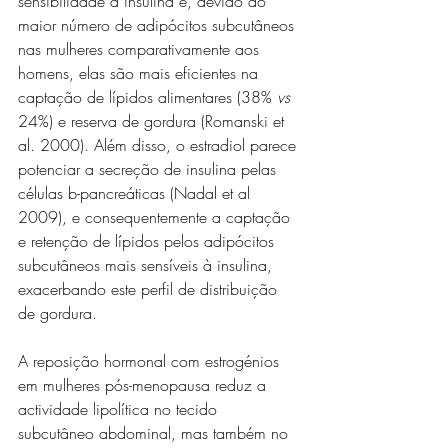
sensibilidade à insulina e, devido ao 
maior número de adipócitos subcutâneos 
nas mulheres comparativamente aos 
homens, elas são mais eficientes na 
captação de lípidos alimentares (38% 
vs
24%) e reserva de gordura (Romanski et 
al. 2000). Além disso, o estradiol parece 
potenciar a secreção de insulina pelas 
células b-pancreáticas (Nadal et al 
2009), e consequentemente a captação 
e retenção de lípidos pelos adipócitos 
subcutâneos mais sensíveis à insulina, 
exacerbando este perfil de distribuição 
de gordura.
A reposição hormonal com estrogénios 
em mulheres pós-menopausa reduz a 
actividade lipolítica no tecido 
subcutâneo abdominal, mas também no 