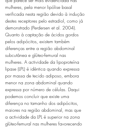
que parece ser mais evidenciada nas 
mulheres, pela menor lipólise basal 
verificada nesta região devido à indução 
destes receptores pelo estradiol, como já 
demonstrado (Perdersen et al. 2004).  
Quanto à captação de ácidos gordos 
pelos adipócitos, existem também 
diferenças entre a região abdominal 
subcutânea e glúteo-femural nas 
mulheres. A actividade da lipoproteína 
lipase (LPL) é idêntica quando expressa 
por massa de tecido adiposo, embora 
menor na zona abdominal quando 
expressa por número de células. Daqui 
podemos concluir que existe uma 
diferença no tamanho dos adipócitos, 
maiores na região abdominal, mas que 
a actividade da LPL é superior na zona 
glúteo-femural nas mulheres favorecendo 