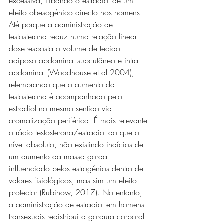
excessiva, ilibando o estradiol de um 
efeito obesogénico directo nos homens. 
Até porque a administração de 
testosterona reduz numa relação linear 
dose-resposta o volume de tecido 
adiposo abdominal subcutâneo e intra-
abdominal (Woodhouse et al 2004), 
relembrando que o aumento da 
testosterona é acompanhado pelo 
estradiol no mesmo sentido via 
aromatização periférica. É mais relevante 
o rácio testosterona/estradiol do que o 
nível absoluto, não existindo indícios de 
um aumento da massa gorda 
influenciado pelos estrogénios dentro de 
valores fisiológicos, mas sim um efeito 
protector (Rubinow, 2017). No entanto, 
a administração de estradiol em homens 
transexuais redistribui a gordura corporal 