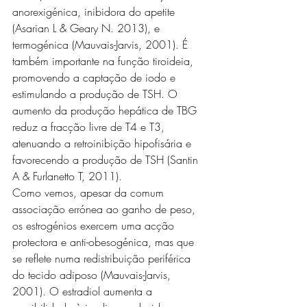
anorexigénica, inibidora do apetite 
(Asarian L & Geary N. 2013), e 
termogénica (Mauvais-Jarvis, 2001). É 
também importante na função tiroideia, 
promovendo a captação de iodo e 
estimulando a produção de TSH. O 
aumento da produção hepática de TBG 
reduz a fracção livre de T4 e T3, 
atenuando a retroinibição hipofisária e 
favorecendo a produção de TSH (Santin 
A & Furlanetto T, 2011).
Como vemos, apesar da comum 
associação errónea ao ganho de peso, 
os estrogénios exercem uma acção 
protectora e anti-obesogénica, mas que 
se reflete numa redistribuição periférica 
do tecido adiposo (Mauvais-Jarvis, 
2001). O estradiol aumenta a 