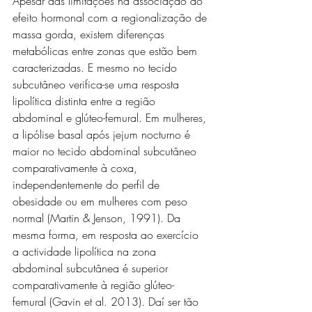
Apesar das limitações na associação do 
efeito hormonal com a regionalização de 
massa gorda, existem diferenças 
metabólicas entre zonas que estão bem 
caracterizadas. E mesmo no tecido 
subcutâneo verifica-se uma resposta 
lipolítica distinta entre a região 
abdominal e glúteo-femural. Em mulheres, 
a lipólise basal após jejum nocturno é 
maior no tecido abdominal subcutâneo 
comparativamente à coxa, 
independentemente do perfil de 
obesidade ou em mulheres com peso 
normal (Martin & Jenson, 1991). Da 
mesma forma, em resposta ao exercício 
a actividade lipolítica na zona 
abdominal subcutânea é superior 
comparativamente à região glúteo-
femural (Gavin et al. 2013). Daí ser tão 