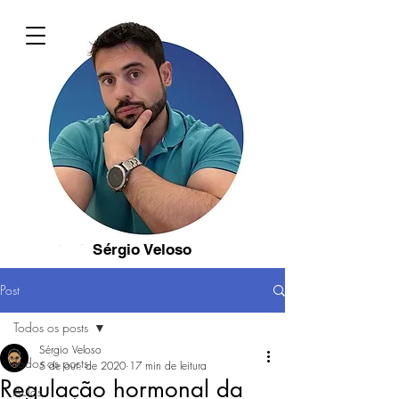
Sérgio Veloso
Post
Todos os posts
Sérgio Veloso
Todos os posts
5 de out. de 2020
17 min de leitura
Regulação hormonal da
Aulas