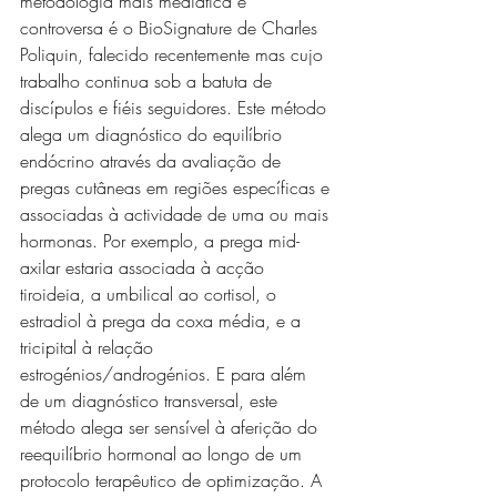
metodologia mais mediática e 
controversa é o BioSignature de Charles 
Poliquin, falecido recentemente mas cujo 
trabalho continua sob a batuta de 
discípulos e fiéis seguidores. Este método 
alega um diagnóstico do equilíbrio 
endócrino através da avaliação de 
pregas cutâneas em regiões específicas e 
associadas à actividade de uma ou mais 
hormonas. Por exemplo, a prega mid-
axilar estaria associada à acção 
tiroideia, a umbilical ao cortisol, o 
estradiol à prega da coxa média, e a 
tricipital à relação 
estrogénios/androgénios. E para além 
de um diagnóstico transversal, este 
método alega ser sensível à aferição do 
reequilíbrio hormonal ao longo de um 
protocolo terapêutico de optimização. A 