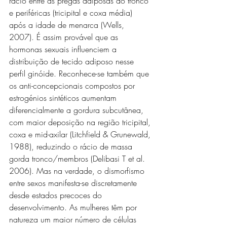
rácio entre as pregas adiposas do tronco 
e periféricas (tricipital e coxa média) 
após a idade de menarca (Wells, 
2007). É assim provável que as 
hormonas sexuais influenciem a 
distribuição de tecido adiposo nesse 
perfil ginóide. Reconhece-se também que 
os anti-concepcionais compostos por 
estrogénios sintéticos aumentam 
diferencialmente a gordura subcutânea, 
com maior deposição na região tricipital, 
coxa e mid-axilar (Litchfield & Grunewald, 
1988), reduzindo o rácio de massa 
gorda tronco/membros (Delibasi T et al. 
2006). Mas na verdade, o dismorfismo 
entre sexos manifesta-se discretamente 
desde estados precoces do 
desenvolvimento. As mulheres têm por 
natureza um maior número de células 