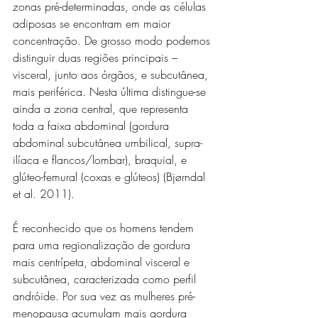
zonas pré-determinadas, onde as células 
adiposas se encontram em maior 
concentração. De grosso modo podemos 
distinguir duas regiões principais – 
visceral, junto aos órgãos, e subcutânea, 
mais periférica. Nesta última distingue-se 
ainda a zona central, que representa 
toda a faixa abdominal (gordura 
abdominal subcutânea umbilical, supra-
ilíaca e flancos/lombar), braquial, e 
glúteo-femural (coxas e glúteos) (Bjørndal 
et al. 2011).
É reconhecido que os homens tendem 
para uma regionalização de gordura 
mais centrípeta, abdominal visceral e 
subcutânea, caracterizada como perfil 
andróide. Por sua vez as mulheres pré-
menopausa acumulam mais gordura 