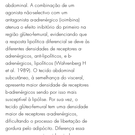
abdominal. A combinação de um 
agonista não-selectivo com um 
antagonista a-adrenérgico (ioimbina) 
atenua o efeito inibitório do primeiro na 
região glúteo-femural, evidenciando que 
a resposta lipolítica diferencial se deve às 
diferentes densidades de receptores a-
adrenérgicos, anti-lipolíticos, e b-
adrenérgicos, lipolíticos (Wahrenberg H 
et al. 1989). O tecido abdominal 
subcutâneo, à semelhança do visceral, 
apresenta maior densidade de receptores 
b-adrenérgicos sendo por isso mais 
susceptível à lipólise. Por sua vez, o 
tecido glúteo-femural tem uma densidade 
maior de receptores a-adrenérgicos, 
dificultando o processo de libertação de 
gordura pelo adipócito. Diferença essa 