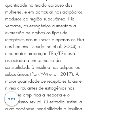
quantidade no tecido adiposo das 
mulheres, e em particular nos adipócitos 
maduros da região subcutânea. Na 
verdade, os estrogénios aumentam a 
expressão de ambos os tipos de 
receptores nas mulheres e apenas os ERa 
nos homens (Dieudonné et al. 2004), e 
uma maior proporção ERa/ERb está 
associada a um aumento da 
sensibilidade à insulina nos adipócitos 
subcutâneos (Park Y-M et al. 2017). A 
maior quantidade de receptores totais e 
níveis circulantes de estrogénios nas 
mulheres amplifica a resposta e o 
dismorfismo sexual. O estradiol estimula 
a adipogénese, sensibilidade à insulina 
e deposição de gordura subcutânea, em 
particular glúteo-femural. Fenómeno 