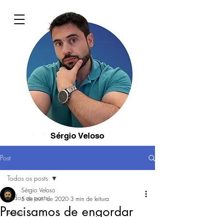
Sérgio Veloso
Post
Todos os posts
Sérgio Veloso
Todos os posts
5 de out. de 2020
3 min de leitura
Precisamos de engordar
Aulas