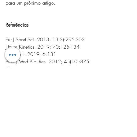
para um próximo artigo.
Referências
Eur J Sport Sci. 2013; 13(3):295-303
J Hum Kinetics. 2019; 70:125-134
Front Nutr. 2019; 6:131
Braz J Med Biol Res. 2012; 45(10):875-
90
Mitos
Hipertrofia
Artigos